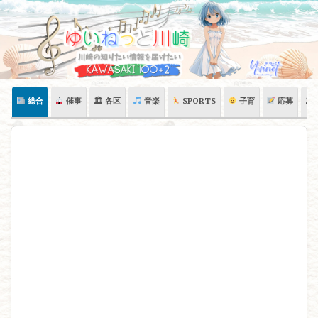
Skip
to
content
総合
催事
🏛 各区
音楽
SPORTS
子育
応募
🏛