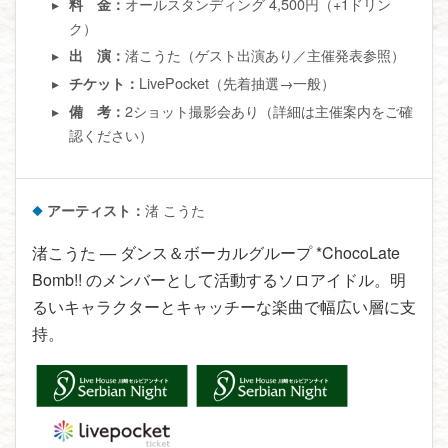
オールスタンディング 4,500円（+1ドリン
料 金：
ク）
渚こうた（ゲスト出演あり／主催発表参照）
出 演：
LivePocket（先着抽選→一般）
チケット：
2ショット撮影会あり（詳細は主催案内をご確
備 考：
認ください）
アーティスト：
渚 こうた
渚こうた — ダンス＆ボーカルグループ *ChocoLate
Bomb!! のメンバーとして活動するソロアイドル。明
るいキャラクターとキャッチーな楽曲で幅広い層に支
持。