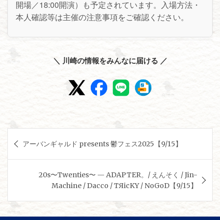
開場／18:00開演）も予定されています。入場方法・
本人確認等は主催の注意事項をご確認ください。
＼ 川崎の情報をみんなに届ける ／
投
アーバンギャルド presents 鬱フェス2025【9/15】
稿
ナ
20s〜Twenties〜 — ADAPTER。/ えんそく / Jin-
ビ
Machine / Dacco / TЯicKY / NoGoD【9/15】
ゲ
ー