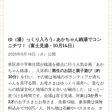
ゆ（湯）っくり入ろう♪ あかちゃん銭湯でコン
ニチワ！（富士見湯・10月14日）
2025年9月16日（火）公開
幸区赤十字奉仕団が銭湯を拠点に行う人気企画「あか
ちゃん銭湯」。入浴前に
衛生のお話と親子遊び（約
30分）
を行い、その後は地域のボランティアが赤ち
ゃんを見守る間、お母さまはゆっくり湯舟へ。昔なが
らの銭湯文化と地域の支え合いが融合した、ほっと一
息つける時間です。会場は富士見湯。対象は
3か月～
3才
のお子さまとお母さま、先着12組。参加費は保険
料込みで150円／人。持ち物は石鹸やバスタオル、オ