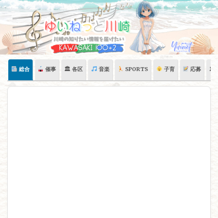
Skip
to
content
総合
催事
🏛 各区
音楽
SPORTS
子育
応募
🏛