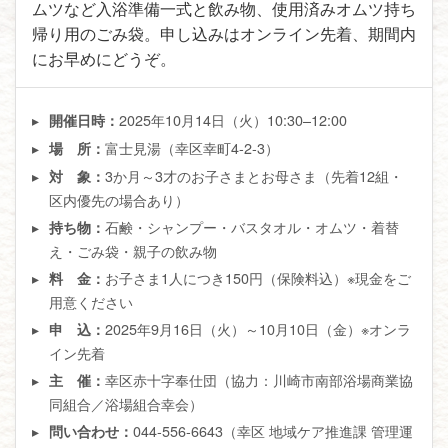
ムツなど入浴準備一式と飲み物、使用済みオムツ持ち
帰り用のごみ袋。申し込みはオンライン先着、期間内
にお早めにどうぞ。
2025年10月14日（火）10:30–12:00
開催日時：
富士見湯（幸区幸町4-2-3）
場 所：
3か月～3才のお子さまとお母さま（先着12組・
対 象：
区内優先の場合あり）
石鹸・シャンプー・バスタオル・オムツ・着替
持ち物：
え・ごみ袋・親子の飲み物
お子さま1人につき150円（保険料込）※現金をご
料 金：
用意ください
2025年9月16日（火）～10月10日（金）※オンラ
申 込：
イン先着
幸区赤十字奉仕団（協力：川崎市南部浴場商業協
主 催：
同組合／浴場組合幸会）
044-556-6643（幸区 地域ケア推進課 管理運
問い合わせ：