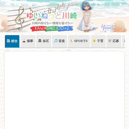
Skip
to
content
総合
催事
🏛 各区
音楽
SPORTS
子育
応募
🏛