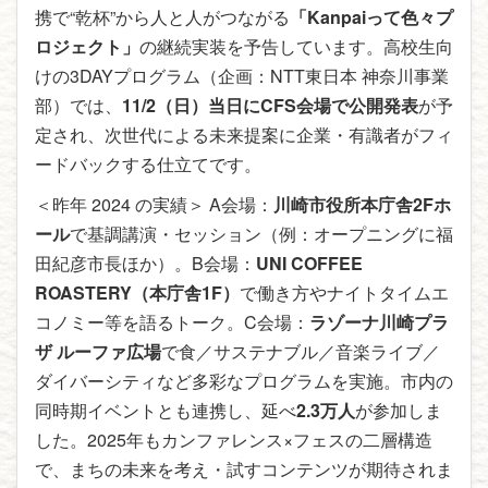
携で“乾杯”から人と人がつながる
「Kanpaiって色々プ
ロジェクト」
の継続実装を予告しています。高校生向
けの3DAYプログラム（企画：NTT東日本 神奈川事業
部）では、
11/2（日）当日にCFS会場で公開発表
が予
定され、次世代による未来提案に企業・有識者がフィ
ードバックする仕立てです。
＜昨年 2024 の実績＞ A会場：
川崎市役所本庁舎2Fホ
ール
で基調講演・セッション（例：オープニングに福
田紀彦市長ほか）。B会場：
UNI COFFEE
ROASTERY（本庁舎1F）
で働き方やナイトタイムエ
コノミー等を語るトーク。C会場：
ラゾーナ川崎プラ
ザ ルーファ広場
で食／サステナブル／音楽ライブ／
ダイバーシティなど多彩なプログラムを実施。市内の
同時期イベントとも連携し、延べ
2.3万人
が参加しま
した。2025年もカンファレンス×フェスの二層構造
で、まちの未来を考え・試すコンテンツが期待されま