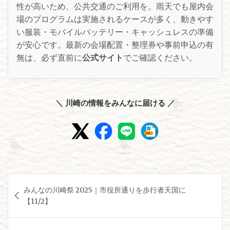
性が高いため、公共交通のご利用を。雨天でも屋内会
場のプログラムは実施されるケースが多く、動きやす
い服装・モバイルバッテリー・キャッシュレスの準備
が安心です。最新の会場配置・整理券や事前申込の有
無は、必ず直前に
公式サイト
でご確認ください。
＼ 川崎の情報をみんなに届ける ／
投
みんなの川崎祭 2025｜市役所通りを歩行者天国に
稿
【11/2】
ナ