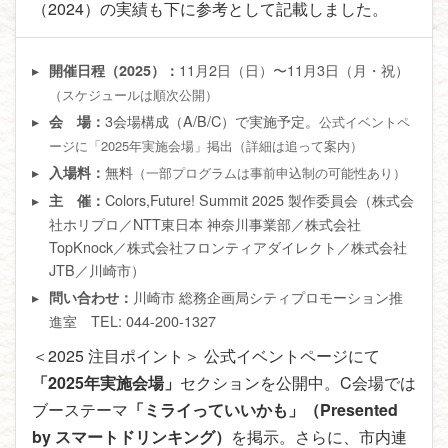
（2024）の実績も下に参考として記載しました。
11月2日（日）〜11月3日（月・祝）
開催日程（2025）：
（スケジュールは順次公開）
3会場構成（A/B/C）で実施予定。
会 場：
公式イベントペ
ージに「2025年実施会場」掲出（詳細は追って案内）
無料
入場料：
（一部プログラムは事前申込制の可能性あり）
Colors,Future! Summit 2025 製作委員会（株式会
主 催：
社ホリプロ／NTT東日本 神奈川事業部／株式会社
TopKnock／株式会社フロンティアダイレクト／株式会社
JTB／川崎市）
川崎市 総務企画局シティプロモーション推
問い合わせ：
進室 TEL: 044-200-1327
＜2025 注目ポイント＞ 公式イベントページにて
「2025年実施会場」
セクションを公開中。C会場では
ブーステーマ
「ミライっていいかも」（Presented
by スマートドリンキング）
を掲示。さらに、市内連