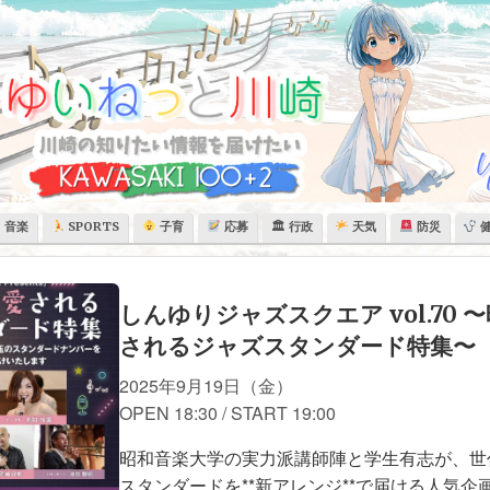
音楽
SPORTS
子育
応募
🏛 行政
天気
防災
しんゆりジャズスクエア vol.70
されるジャズスタンダード特集〜
2025年9月19日（金）
OPEN 18:30 / START 19:00
昭和音楽大学の実力派講師陣と学生有志が、世
スタンダードを**新アレンジ**で届ける人気