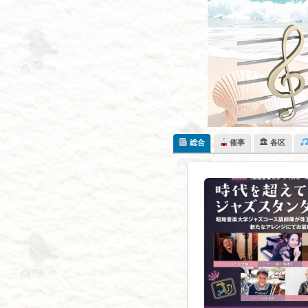
Skip
to
content
総合
催事
🏛 各区