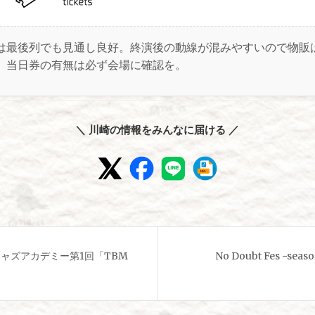
は最後列でも見通し良好。終演後の動線が混みやすいので物販
、当日券の有無は必ず会場に確認を。
＼ 川崎の情報をみんなに届ける ／
ジャズアカデミー第1回「TBM
No Doubt Fes -sea