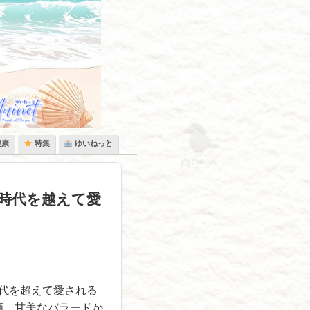
健康
特集
ゆいねっと
 〜時代を越えて愛
代を超えて愛される
企画。甘美なバラードか