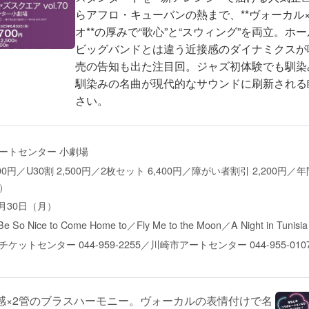
らアフロ・キューバンの熱まで、**ヴォーカル
オ**の厚みで“歌心”と“スウィング”を両立。ホ
ビッグバンドとは違う近接感のダイナミクスが
売の告知も出た注目回。ジャズ初体験でも馴染
馴染みの名曲が現代的なサウンドに刷新される
さい。
ートセンター 小劇場
700円／U30割 2,500円／2枚セット 6,400円／障がい者割引 2,200円／
）
6月30日（月）
Be So Nice to Come Home to／Fly Me to the Moon／A Night in Tunis
ケットセンター 044-959-2255／川崎市アートセンター 044-955-010
感×2管のブラスハーモニー。ヴォーカルの表情付けで名