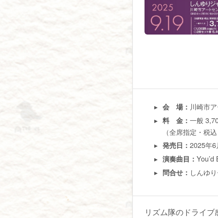
川崎市ア
会 場：
一般 3,
料 金：
（全席指定・税込
2025年
発売日：
You’d 
演奏曲目：
しんゆりチ
問合せ：
リズム隊のドライブ