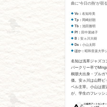
曲に“今日の熱”が宿
Vo：
名知玲美
Tp：
岡崎好朗
Tb：
池田雅明
Pf：
田中菜緒子
B：
安ヵ川大樹
Ds：
小山太郎
ほか：
昭和音楽大学
名知は浅草ジャズコ
バークリー卒でMing
桐朋大出身・ブルガ
価。安ヵ川は山野ビ
ベル主宰。小山は渡
が、学生のフレッシ