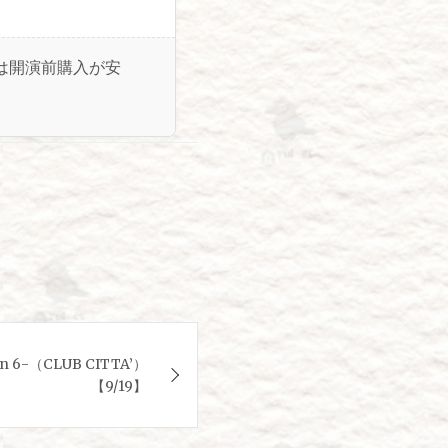
は開演前購入が安
son 6-（CLUB CITTA’）
【9/19】