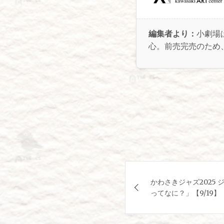
編集者より：
小劇場
心。前売完売のため
投
かわさきジャズ2025 
稿
ってなに？」【9/19】
ナ