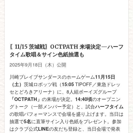
〖11/15 茨城戦〗OCTPATH 来場決定—ハーフ
タイム歌唱＆サイン色紙抽選も
2025年9月18日（木）公開
川崎ブレイブサンダースのホームゲーム
11月15日
（土）
茨城ロボッツ戦（
15:05
TIPOFF／東急ドレッ
セとどろきアリーナ）に、8人組ボーイズグループ
「OCTPATH」
の来場が決定。
14:40頃
のオープニン
グトーク（一部メンバー予定）と、試合
ハーフタイム
の歌唱パフォーマンスで会場を盛り上げます。当日は
抽選で
5名
に直筆サイン入り色紙をプレゼント。参加
はクラブ公式
LINE
の友だち登録と、当日会場で発表