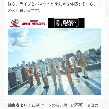
軽さ。ライブとバスケの相乗効果を体感するなら、こ
の節が狙い目です。
編集者より：
出演パートの払い戻しは
不可
。演出の