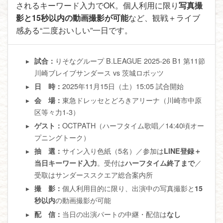
されるキーワード入力でOK。個人利用に限り
写真撮
影と15秒以内の動画撮影が可能
など、観戦＋ライブ
感ある“二度おいしい”一日です。
りそなグループ B.LEAGUE 2025-26 B1 第11節
試合：
川崎ブレイブサンダース vs 茨城ロボッツ
2025年11月15日（土）15:05 試合開始
日 時：
東急ドレッセとどろきアリーナ（川崎市中原
会 場：
区等々力1-3）
OCTPATH（ハーフタイム歌唱／14:40頃オー
ゲスト：
プニングトーク）
サイン入り色紙（5名）／参加は
抽 選：
LINE登録＋
。受付は
／
当日キーワード入力
ハーフタイム終了まで
受取はサンダーススクエア総合案内所
個人利用目的に限り、出演中の写真撮影と
撮 影：
15
の動画撮影が可能
秒以内
当日の出演パートの中継・配信は
配 信：
なし