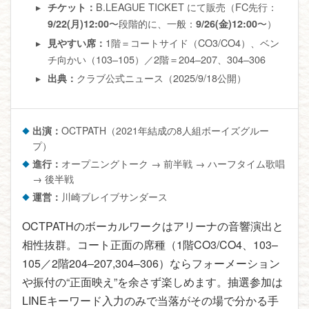
B.LEAGUE TICKET にて販売（FC先行：
チケット：
〜段階的に、一般：
〜）
9/22(月)12:00
9/26(金)12:00
1階＝コートサイド（CO3/CO4）、ベン
見やすい席：
チ向かい（103–105）／2階＝204–207、304–306
クラブ公式ニュース（2025/9/18公開）
出典：
出演：
OCTPATH（2021年結成の8人組ボーイズグルー
プ）
進行：
オープニングトーク → 前半戦 → ハーフタイム歌唱
→ 後半戦
運営：
川崎ブレイブサンダース
OCTPATHのボーカルワークはアリーナの音響演出と
相性抜群。コート正面の席種（1階CO3/CO4、103–
105／2階204–207,304–306）ならフォーメーション
や振付の“正面映え”を余さず楽しめます。抽選参加は
LINEキーワード入力のみで当落がその場で分かる手