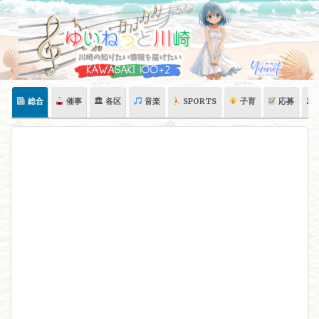
Skip
to
content
総合
催事
🏛 各区
音楽
SPORTS
子育
応募
🏛