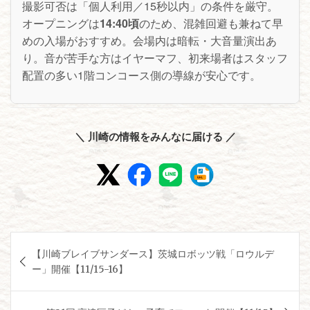
撮影可否は「個人利用／15秒以内」の条件を厳守。
オープニングは
14:40頃
のため、混雑回避も兼ねて早
めの入場がおすすめ。会場内は暗転・大音量演出あ
り。音が苦手な方はイヤーマフ、初来場者はスタッフ
配置の多い1階コンコース側の導線が安心です。
＼ 川崎の情報をみんなに届ける ／
投
【川崎ブレイブサンダース】茨城ロボッツ戦「ロウルデ
稿
ー」開催【11/15-16】
ナ
ビ