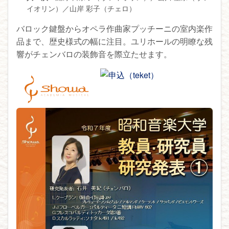
イオリン）／山岸 彩子（チェロ）
バロック鍵盤からオペラ作曲家プッチーニの室内楽作
品まで、歴史様式の幅に注目。ユリホールの明瞭な残
響がチェンバロの装飾音を際立たせます。