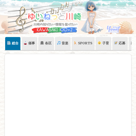
Skip
to
content
総合
催事
🏛 各区
音楽
SPORTS
子育
応募
🏛