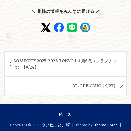
＼ 川崎の情報をみんなに届ける ／
投
SOMECITY 2025-2026 TOKYO 1st 第6戦（クラブチッ
稿
タ）【9/24】
ナ
ビ
Y’s OPEN MIC【9/25】
ゲ
ー
シ
ョ
Copyright © 2026
ゆいねっと川崎
Theme by:
Theme Horse
ン