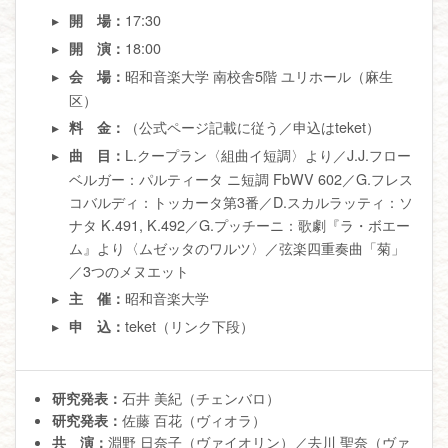
17:30
開 場：
18:00
開 演：
昭和音楽大学 南校舎5階 ユリホール（麻生
会 場：
区）
（公式ページ記載に従う／申込はteket）
料 金：
L.クープラン〈組曲イ短調〉より／J.J.フロー
曲 目：
ベルガー：パルティータ ニ短調 FbWV 602／G.フレス
コバルディ：トッカータ第3番／D.スカルラッティ：ソ
ナタ K.491, K.492／G.プッチーニ：歌劇『ラ・ボエー
ム』より〈ムゼッタのワルツ〉／弦楽四重奏曲「菊」
／3つのメヌエット
昭和音楽大学
主 催：
teket（リンク下段）
申 込：
研究発表：
石井 美紀（チェンバロ）
研究発表：
佐藤 百花（ヴィオラ）
共 演：
淵野 日奈子（ヴァイオリン）／去川 聖奈（ヴァ