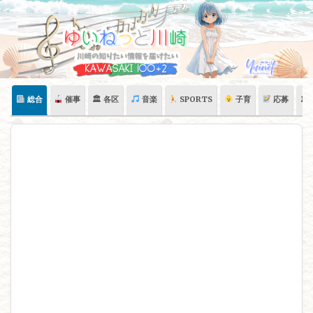
Skip
to
content
総合
催事
🏛 各区
音楽
SPORTS
子育
応募
🏛