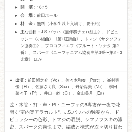
18:15
開 演：
前田ホール
会 場：
無料（小学生以上入場可、要予約）
料 金：
J.S.バッハ《無伴奏チェロ組曲》、ドビュ
主な曲目：
ッシー《小組曲》《第1狂詩曲》、トマジ《サクソフォ
ン協奏曲》、プロコフィエフ《フルート・ソナタ 第2
番》、スパーク《ユーフォニアム協奏曲第3番〜第2・3
楽章》 ほか
出演：
前田愼之介（Vc）、佐々木和奏（Perc）、峯村実
優（Fl）、佐藤さく良（Sax）、丹治聡美（Vo）、柳田
菜々子（Pf）、井口一紗（Cl）、金山美月（Eu）
弦・木管・打・声・Pf・ユーフォの8専攻が一夜で花
開く“室内楽アラカルト”。J.S.バッハの独奏から、ド
ビュッシーの色彩、トマジの洒脱、シマノフスキの濃
密、スパークの爽快まで、編成と様式が次々切り替わ