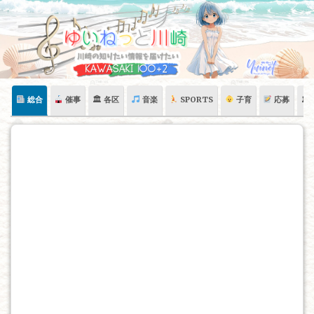
Skip
to
content
総合
催事
🏛 各区
音楽
SPORTS
子育
応募
🏛