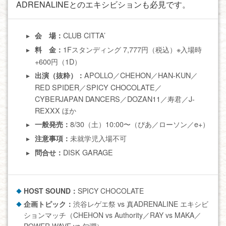
ADRENALINEとのエキシビションも必見です。
CLUB CITTA’
会 場：
1Fスタンディング 7,777円（税込）※入場時
料 金：
+600円（1D）
APOLLO／CHEHON／HAN-KUN／
出演（抜粋）：
RED SPIDER／SPICY CHOCOLATE／
CYBERJAPAN DANCERS／DOZAN11／寿君／J-
REXXX ほか
8/30（土）10:00〜（ぴあ／ローソン／e+）
一般発売：
未就学児入場不可
注意事項：
DISK GARAGE
問合せ：
HOST SOUND：
SPICY CHOCOLATE
企画トピック：
渋谷レゲエ祭 vs 真ADRENALINE エキシビ
ションマッチ（CHEHON vs Authority／RAY vs MAKA／