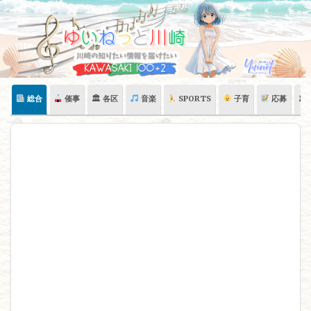
Skip
to
content
総合
催事
🏛 各区
音楽
SPORTS
子育
応募
🏛