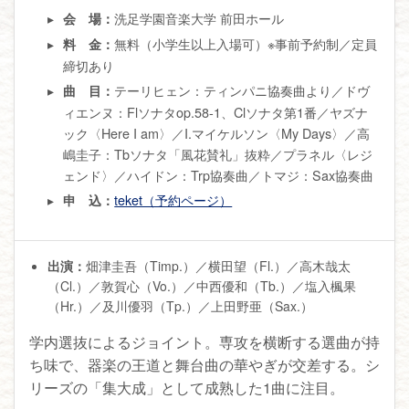
洗足学園音楽大学 前田ホール
会 場：
無料（小学生以上入場可）※事前予約制／定員
料 金：
締切あり
テーリヒェン：ティンパニ協奏曲より／ドヴ
曲 目：
ィエンヌ：Flソナタop.58-1、Clソナタ第1番／ヤズナ
ック〈Here I am〉／I.マイケルソン〈My Days〉／高
嶋圭子：Tbソナタ「風花賛礼」抜粋／プラネル〈レジ
ェンド〉／ハイドン：Trp協奏曲／トマジ：Sax協奏曲
teket（予約ページ）
申 込：
出演：
畑津圭吾（Timp.）／横田望（Fl.）／高木哉太
（Cl.）／敦賀心（Vo.）／中西優和（Tb.）／塩入楓果
（Hr.）／及川優羽（Tp.）／上田野亜（Sax.）
学内選抜によるジョイント。専攻を横断する選曲が持
ち味で、器楽の王道と舞台曲の華やぎが交差する。シ
リーズの「集大成」として成熟した1曲に注目。