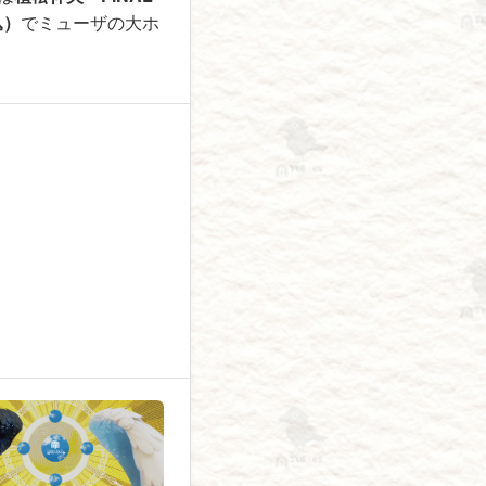
込）
でミューザの大ホ