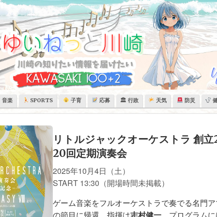
音楽
SPORTS
子育
応募
🏛 行政
天気
防災
リトルジャックオーケストラ 創立
20回定期演奏会
2025年10月4日（土）
START 13:30（開場時間未掲載）
ゲーム音楽をフルオーケストラで奏でる名門ア
の節目に帰還。指揮は
志村健一
。プログラムに