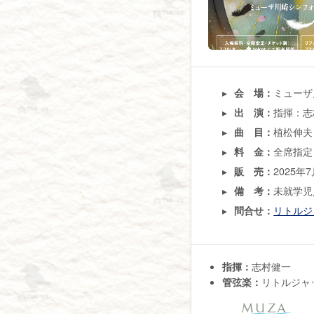
ミューザ
会 場：
指揮：志
出 演：
植松伸夫：
曲 目：
全席指定
料 金：
2025年
販 売：
未就学児
備 考：
リトルジ
問合せ：
指揮：
志村健一
管弦楽：
リトルジャ