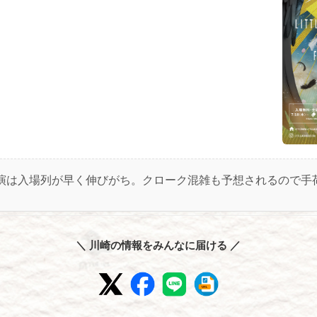
演は入場列が早く伸びがち。クローク混雑も予想されるので手
＼ 川崎の情報をみんなに届ける ／