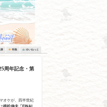
健康
特集
ゆいねっと
25周年記念・第
マオケが、四半世紀
は
植松伸夫「FINAL