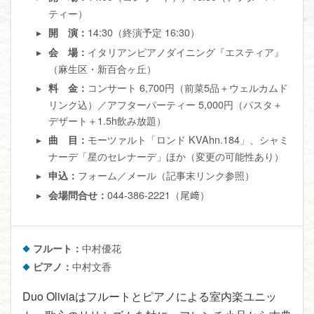
ティー）
14:30（終演予定 16:30）
開 演：
イタリアンピアノダイニング『エスティア』
会 場：
（麻生区・新百合ヶ丘）
コンサート 6,700円（前菜5品＋ウェルカムド
料 金：
リンク込）／アフターパーティー 5,000円（パスタ＋
デザート＋1.5h飲み放題）
モーツァルト「ロンド KVAhn.184」、シャミ
曲 目：
ナーデ「星のセレナーデ」ほか（変更の可能性あり）
フォーム／メール（記事末リンク参照）
申込：
044-386-2221（尾﨑）
会場問合せ：
フルート：
中村優花
ピアノ：
中村文香
Duo Oliviaはフルートとピアノによる室内楽ユニッ