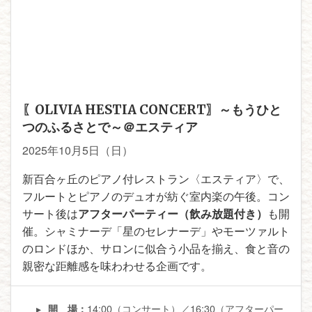
〖OLIVIA HESTIA CONCERT〗～もうひと
つのふるさとで～＠エスティア
2025年10月5日（日）
新百合ヶ丘のピアノ付レストラン〈エスティア〉で、
フルートとピアノのデュオが紡ぐ室内楽の午後。コン
サート後は
アフターパーティー（飲み放題付き）
も開
催。シャミナーデ「星のセレナーデ」やモーツァルト
のロンドほか、サロンに似合う小品を揃え、食と音の
親密な距離感を味わわせる企画です。
14:00（コンサート）／16:30（アフターパー
開 場：