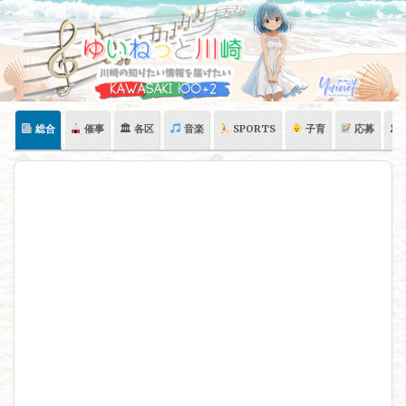
Skip
to
content
総合
催事
🏛 各区
音楽
SPORTS
子育
応募
🏛