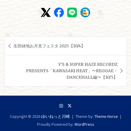
投
生田緑地お月見フェスタ 2025【10/4】
稿
ナ
Y’S & SUPER HAZE RECORDZ
ビ
PRESENTS「KAWASAKI HEAT」〜REGGAE・
ゲ
DANCEHALL編〜【10/5】
ー
シ
ョ
ン
Copyright © 2026
ゆいねっと川崎
Theme by:
Theme Horse
Proudly Powered by:
WordPress