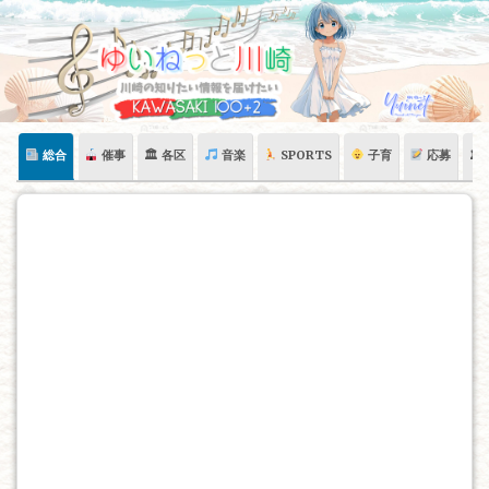
Skip
to
content
総合
催事
🏛 各区
音楽
SPORTS
子育
応募
🏛