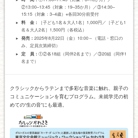
②13:00–13:45（対象：19–35か月）／③14:30–
15:15（対象：3–4歳）※各回30分前受付
［子ども1名＆大人1名］1,000円／［子ども1
料 金：
名＆大人2名］1,500円（各税込）
2025年8月22日（金）10:00～（電話・窓口の
発売：
み、定員次第締切）
①②各18組（同伴2名まで）／③20組（同伴1
定 員：
名まで）
クラシックからラテンまで多彩な音楽に触れ、親子の
コミュニケーションを育むプログラム。未就学児の初
めての“生の音”にも最適。