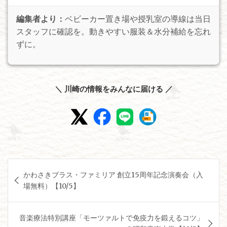
編集者より：
ベビーカー置き場や授乳室の導線は当日
スタッフに確認を。動きやすい服装＆水分補給を忘れ
ずに。
＼ 川崎の情報をみんなに届ける ／
投
かわさきブラス・ファミリア 創立15周年記念演奏会（入
稿
場無料）【10/5】
ナ
ビ
音楽療法特別講座「モーツァルトで免疫力を鍛えるコツ」