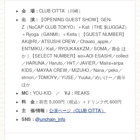
CLUB CITTA’（川崎）
会 場：
【OPENING GUEST SHOW】GEN-
出 演：
Z（NoCAP CLUB TOKYO）＋Kali（THE $LUGGAZ）
＋Ryoga（GANMI）＋Keita｜【GUEST NUMBER】
AK@RI／ATSUSHI CREW／Chisato_apple／
ENTMIKU／Kali／RYOUKA&KZM／SOMA／壽会 ほ
か｜【SELECT NUMBER】aoi+AOI ESASHI／collect
／HARUNA／Haruto／H¥T／JAVIER／Maira+aripa
KIDS／MAYAA CREW／MIZUHO／Nana／peko／
stmon／TOMOY∀／YUSE／Yuuka／めいけー／南斗
ほか
YOU-KID ／
REAKS
MC：
VJ：
前売 5,000円（税込）＋ドリンク代 600円
料 金：
公演ページ（CLUB CITTA’）
主 催/情報：
@unchain_info
SNS：