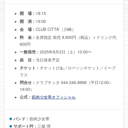
18:15
開 場：
19:00
開 演：
CLUB CITTA’（川崎）
会 場：
全席指定 前売 8,800円（税込）＋ドリンク代
料 金：
600円
2025年8月2日（土）10:00〜
一般発売：
当日発表予定
曲 目：
チケットぴあ／ローソンチケット／イープ
チケット：
ラス
クラブチッタ 044-246-8888（平日12:00–
問合せ：
19:00）
筋肉少女帯オフィシャル
公式：
バンド：
筋肉少女帯
サポートPf：
三柴 理