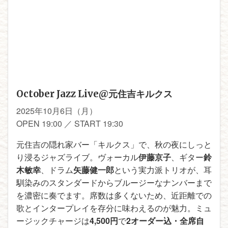
October Jazz Live@元住吉キルクス
2025年10月6日（月）
OPEN 19:00 ／ START 19:30
元住吉の隠れ家バー「キルクス」で、秋の夜にしっと
り浸るジャズライブ。ヴォーカル
伊藤京子
、ギター
鈴
木敏幸
、ドラム
矢藤健一郎
という実力派トリオが、耳
馴染みのスタンダードからブルージーなナンバーまで
を濃密に奏でます。席数は多くないため、近距離での
歌とインタープレイを存分に味わえるのが魅力。ミュ
ージックチャージは
4,500円
で
2オーダー込・全席自