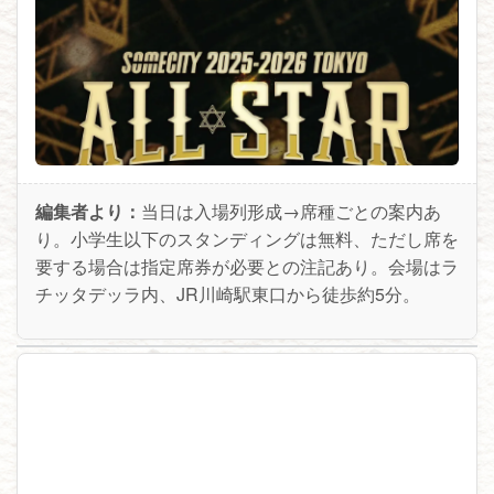
編集者より：
当日は入場列形成→席種ごとの案内あ
り。小学生以下のスタンディングは無料、ただし席を
要する場合は指定席券が必要との注記あり。会場はラ
チッタデッラ内、JR川崎駅東口から徒歩約5分。