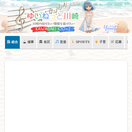
Skip
to
content
総合
催事
🏛 各区
音楽
SPORTS
子育
応募
🏛