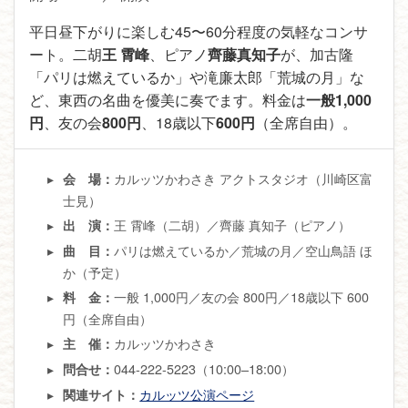
平日昼下がりに楽しむ45〜60分程度の気軽なコンサ
ート。二胡
王 霄峰
、ピアノ
齊藤真知子
が、加古隆
「パリは燃えているか」や滝廉太郎「荒城の月」な
ど、東西の名曲を優美に奏でます。料金は
一般1,000
円
、友の会
800円
、18歳以下
600円
（全席自由）。
カルッツかわさき アクトスタジオ（川崎区富
会 場：
士見）
王 霄峰（二胡）／齊藤 真知子（ピアノ）
出 演：
パリは燃えているか／荒城の月／空山鳥語 ほ
曲 目：
か（予定）
一般 1,000円／友の会 800円／18歳以下 600
料 金：
円（全席自由）
カルッツかわさき
主 催：
044-222-5223（10:00–18:00）
問合せ：
カルッツ公演ページ
関連サイト：