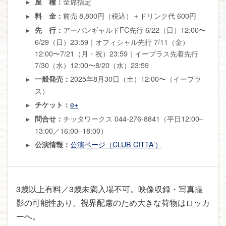
全席指定
座 種：
前売 8,800円（税込）＋ドリンク代 600円
料 金：
アーバンギャルドFC先行 6/22（日）12:00〜
先 行：
6/29（日）23:59｜オフィシャル先行 7/11（金）
12:00〜7/21（月・祝）23:59｜イープラス先着先行
7/30（水）12:00〜8/20（水）23:59
2025年8月30日（土）12:00〜（イープラ
一般発売：
ス）
e+
チケット：
チッタワークス 044-276-8841（平日12:00–
問合せ：
13:00／16:00–18:00）
公演ページ（CLUB CITTA’）
公演情報：
3歳以上有料／3歳未満入場不可。映像収録・写真撮
影の可能性あり。視界配慮のため大きな荷物はロッカ
ーへ。