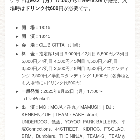
ケットは
9/22（月）17:00
からLivePocketで発売、入
場時は
ドリンク代600円
が必要です。
18:15
開 場：
18:45
開 演：
CLUB CITTA’（川崎）
会 場：
指定席1列目 6,000円／2列目 5,500円／3列目
料 金：
5,000円／4列目 4,500円／5列目 4,500円／6列目
3,500円／7列目 2,500円／8列目 2,500円／スタンディ
ング 2,500円／学割スタンディング 1,500円（各券種と
も入場時に+ドリンク代600円）
2025年9月22日（月）17:00〜
一般発売：
（LivePocket）
MC：MOJA／卍丸／MAMUSHI｜DJ：
出 演：
KENKEN／UE｜TEAM：FAKE street、
UNDERDOG、勉族、YOYOGI PARK BALLERS、平
塚Connections、44STREET、KIDROC、F’SQUAD、
BRM、Dumblers、THE NINJA、TEAM-S、TEAMき