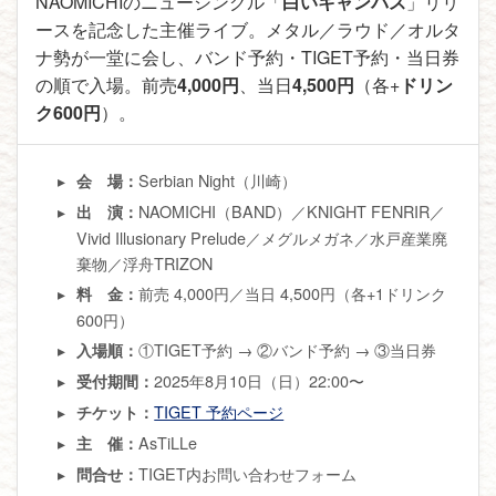
NAOMICHIのニューシングル「
白いキャンバス
」リリ
ースを記念した主催ライブ。メタル／ラウド／オルタ
ナ勢が一堂に会し、バンド予約・TIGET予約・当日券
の順で入場。前売
4,000円
、当日
4,500円
（各+
ドリン
ク600円
）。
Serbian Night（川崎）
会 場：
NAOMICHI（BAND）／KNIGHT FENRIR／
出 演：
Vivid Illusionary Prelude／メグルメガネ／水戸産業廃
棄物／浮舟TRIZON
前売 4,000円／当日 4,500円（各+1ドリンク
料 金：
600円）
①TIGET予約 → ②バンド予約 → ③当日券
入場順：
2025年8月10日（日）22:00〜
受付期間：
TIGET 予約ページ
チケット：
AsTiLLe
主 催：
TIGET内お問い合わせフォーム
問合せ：