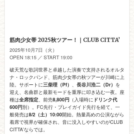
筋肉少女帯 2025秋ツアー！｜CLUB CITTA’
2025年10月7日（火）
OPEN 18:15 ／ START 19:00
破天荒な歌詞世界と卓越した演奏で支持されるオルタ
ナ・ロックバンド、筋肉少女帯の秋ツアーが川崎に上
陸。サポートに
三柴理（Pf）
、
長谷川浩二（Dr）
を
迎え、名曲群と最新モードを重厚に叩き込む一夜。座
種は
全席指定
、前売
8,800円
（入場時に
ドリンク代
600円
別）。FC先行・プレイガイド先行を経て、一
般発売は
8/2（土）10:00
開始。熱量高めの公演ながら
着席で視界が確保され、音に没入しやすいのがCLUB
CITTA’ならでは。