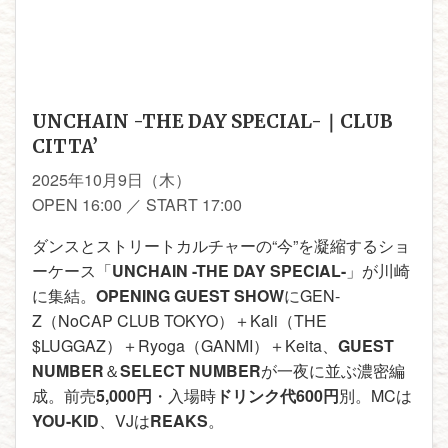
UNCHAIN -THE DAY SPECIAL-｜CLUB
CITTA’
2025年10月9日（木）
OPEN 16:00 ／ START 17:00
ダンスとストリートカルチャーの“今”を凝縮するショ
ーケース「
UNCHAIN -THE DAY SPECIAL-
」が川崎
に集結。
OPENING GUEST SHOW
にGEN-
Z（NoCAP CLUB TOKYO）＋Kali（THE
$LUGGAZ）＋Ryoga（GANMI）＋Keita、
GUEST
NUMBER
＆
SELECT NUMBER
が一夜に並ぶ濃密編
成。前売
5,000円
・入場時
ドリンク代600円
別。MCは
YOU-KID
、VJは
REAKS
。