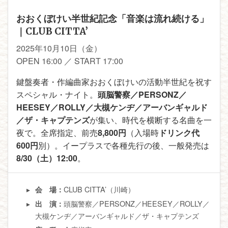
おおくぼけい半世紀記念「音楽は流れ続ける」
｜CLUB CITTA’
2025年10月10日（金）
OPEN 16:00 ／ START 17:00
鍵盤奏者・作編曲家おおくぼけいの活動半世紀を祝す
スペシャル・ナイト。
頭脳警察／PERSONZ／
HEESEY／ROLLY／大槻ケンヂ／アーバンギャルド
／ザ・キャプテンズ
が集い、時代を横断する名曲を一
夜で。全席指定、前売
8,800円
（入場時
ドリンク代
600円
別）。イープラスで各種先行の後、一般発売は
8/30（土）12:00
。
CLUB CITTA’（川崎）
会 場：
頭脳警察／PERSONZ／HEESEY／ROLLY／
出 演：
大槻ケンヂ／アーバンギャルド／ザ・キャプテンズ