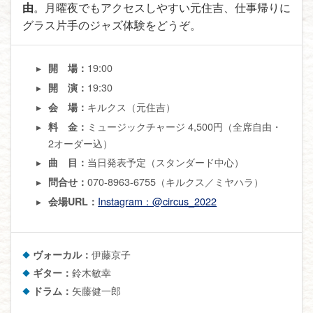
由
。月曜夜でもアクセスしやすい元住吉、仕事帰りに
グラス片手のジャズ体験をどうぞ。
19:00
開 場：
19:30
開 演：
キルクス（元住吉）
会 場：
ミュージックチャージ 4,500円（全席自由・
料 金：
2オーダー込
）
当日発表予定（スタンダード中心）
曲 目：
070-8963-6755（キルクス／ミヤハラ）
問合せ：
Instagram：@circus_2022
会場URL：
ヴォーカル：
伊藤京子
ギター：
鈴木敏幸
ドラム：
矢藤健一郎