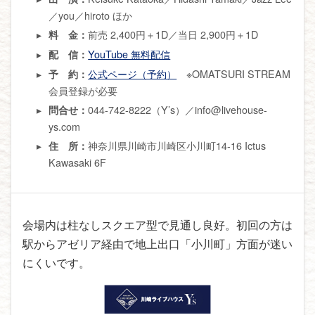
／you／hiroto ほか
前売 2,400円＋1D／当日 2,900円＋1D
料 金：
YouTube 無料配信
配 信：
公式ページ（予約）
※OMATSURI STREAM
予 約：
会員登録が必要
044-742-8222（Y’s）／info@livehouse-
問合せ：
ys.com
神奈川県川崎市川崎区小川町14-16 Ictus
住 所：
Kawasaki 6F
会場内は柱なしスクエア型で見通し良好。初回の方は
駅からアゼリア経由で地上出口「小川町」方面が迷い
にくいです。