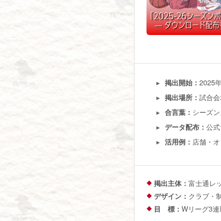
202
掲出開始：
試合会
掲出場所：
シーズンス
合言葉：
公式
データ配布：
店舗・オ
活用例：
掲出主体：
富士通レ
デザイン：
クラブ・
目 標：
Wリーグ3連