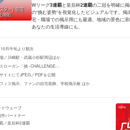
Wリーグ
3連覇
と皇后杯
2連覇
の二冠を明確に掲
の“挑む姿勢”を視覚化したビジュアルです。掲
宅・職場での掲示用にも最適。地域の景色に溶け
あなたの生活導線にも。
5年10月中旬より順次
場／川崎駅・武蔵小杉駅周辺ほか
ローガン「挑 -CHALLENGE-」
サイトにてJPEG／PDFを公開
フィス掲示、ファンの自宅装飾、学校掲示板 ほか
ッドウェーブ
制作パートナー
覇／皇后杯2連覇