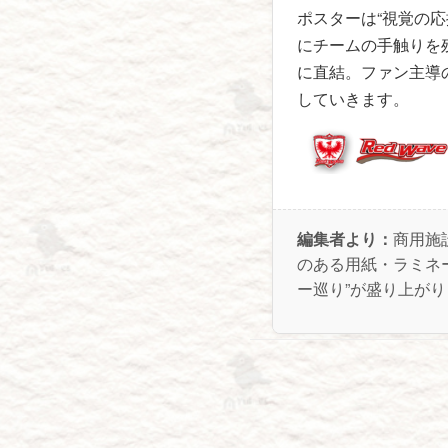
ポスターは“視覚の
にチームの手触りを
に直結。ファン主導
していきます。
編集者より：
商用施
のある用紙・ラミネ
ー巡り”が盛り上が