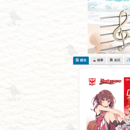
Skip
to
content
総合
催事
🏛 各区