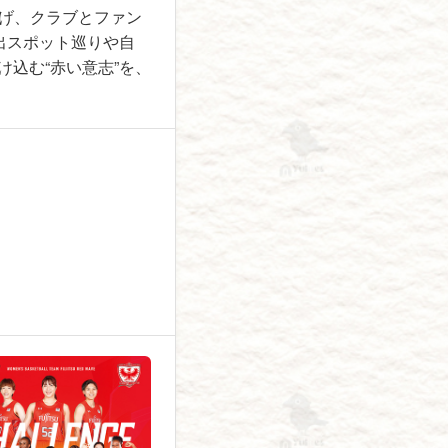
げ、クラブとファン
出スポット巡りや自
込む“赤い意志”を、