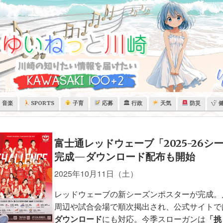
音楽
SPORTS
子育
応募
🏛 行政
天気
防災
富士通レッドウェーブ「2025-26シ
完成—ダウンロード配布も開始
2025年10月11日（土）
レッドウェーブの新シーズンポスターが完成。
周辺や試合会場で順次掲出され、公式サイトで
ダウンロード
にも対応。今季スローガンは
「挑 