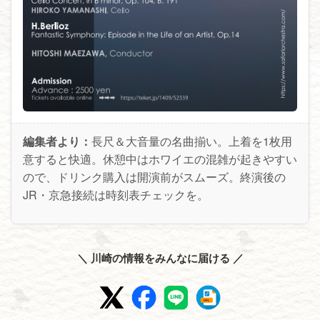
編集者より：
長尺＆大音量の名曲揃い。上着を1枚用
意すると快適。休憩中はホワイエの混雑が起きやすい
ので、ドリンク購入は開演前がスムーズ。終演後の
JR・京急接続は時刻表チェックを。
＼ 川崎の情報をみんなに届ける ／