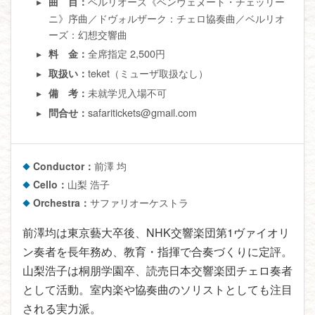
ベルリオーズ《ベンヴェヌート・チェッリー
曲 目：
ニ》序曲／ドヴォルザーク：チェロ協奏曲／ベルリオ
ーズ：幻想交響曲
全席指定 2,500円
料 金：
teket（ミューザ取扱なし）
取扱い：
未就学児入場不可
備 考：
safaritickets@gmail.com
問合せ：
Conductor：
前澤 均
Cello：
山梨 浩子
Orchestra：
サファリオーケストラ
前澤均は東京藝大卒後、NHK交響楽団第1ヴァイオリ
ン奏者を長年務め、教育・指揮で合奏づくりに定評。
山梨浩子は桐朋学園卒、読売日本交響楽団チェロ奏者
として活動。室内楽や協奏曲のソリストとしても注目
される実力派。