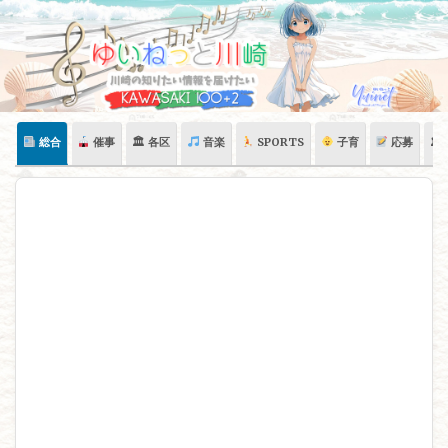
Skip
to
content
総合
催事
🏛 各区
音楽
SPORTS
子育
応募
🏛