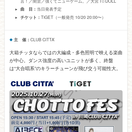
言！／闇雲／強くてニューゲーム。／大宮 I☆DOLL
当日発表予定
曲 目：
TiGET（一般発売 10/20 20:00〜）
チケット：
主 催：
CLUB CITTA’
大箱チッタならではの大編成・多色照明で映える楽曲
が中心。ダンス強度の高いユニットが多く、終盤
は“大合唱系”のキラーチューンが飛び交う可能性大。