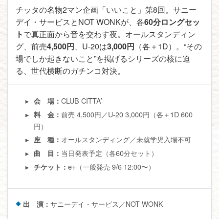
チッタの名物2マン企画「いいこと」第8回。サニー
デイ・サービスとNOT WONKが、各
60分ロングセッ
ト
で真正面から音を交わす夜。オールスタンディン
グ、前売
4,500円
、U-20は
3,000円
（各＋1D）。“その
場でしか起きないこと”を掲げるシリーズの核に迫
る、世代横断のガチンコ対決。
CLUB CITTA’
会 場：
前売 4,500円／U-20 3,000円（各＋1D 600
料 金：
円）
オールスタンディング／未就学児入場不可
座 種：
当日発表予定（各60分セット）
曲 目：
e+（一般発売 9/6 12:00〜）
チケット：
出 演：
サニーデイ・サービス／NOT WONK