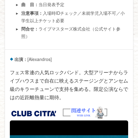
当日発表予定
曲 目：
入場時IDチェック／未就学児入場不可／小
注意事項：
学生以上チケット必要
ライブマスターズ株式会社（公式サイト参
問合せ：
照）
出演：
[Alexandros]
フェス常連の人気ロックバンド。大型アリーナからラ
イブハウスまで自在に映えるステージングとアンセム
級のキラーチューンで支持を集める。限定公演ならで
はの近距離熱量に期待。