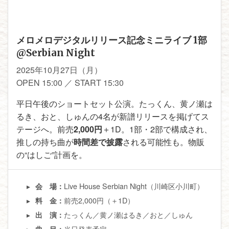
メロメロデジタルリリース記念ミニライブ 1部
@Serbian Night
2025年10月27日（月）
OPEN 15:00 ／ START 15:30
平日午後のショートセット公演。たっくん、黄ノ瀬は
るき、おと、しゅんの4名が新譜リリースを掲げてス
テージへ。前売
2,000円
＋1D。1部・2部で構成され、
推しの持ち曲が
時間差で披露
される可能性も。物販
の“はしご”計画を。
Live House Serbian Night（川崎区小川町）
会 場：
前売2,000円（＋1D）
料 金：
たっくん／黄ノ瀬はるき／おと／しゅん
出 演：
当日発表予定