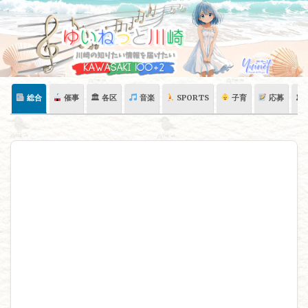
Skip
to
content
総合
催事
🏛 各区
音楽
SPORTS
子育
応募
🏛