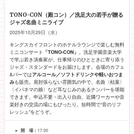
TONO-CON（殿コン）／洗足大の若手が贈る
ジャズ名曲ミニライブ
2025年10月29日（水）
キングスカイフロントのホテルラウンジで楽しむ無料
ミニコンサート
「TONO-CON」
。洗足学園音楽大学
で学ぶ若き演奏家が、仕事帰りのひとときに寄り添う
ジャズ・スタンダードをお届けします。会場のカフェ
&バーでは
アルコール／ソフトドリンクや軽いおつま
み
も販売。肩肘張らない雰囲気の中で、名曲〈枯葉〉
〈イパネマの娘〉など耳なじみのあるナンバーを堪能
できます。申込不要・出入り自由、近隣ワーカーや音
楽好きの交流の場にもぴったり。短時間で“音のリフ
レッシュ”をどうぞ。
17:30
開 場：