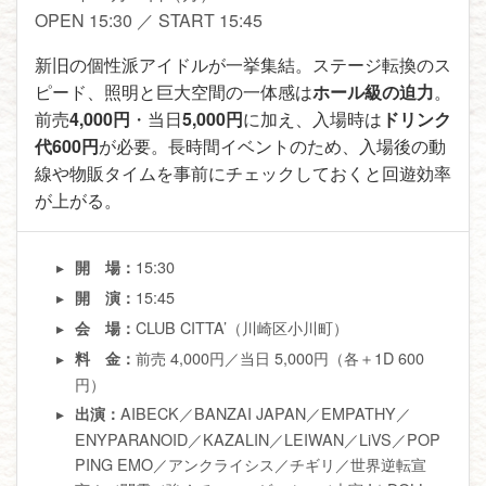
OPEN 15:30 ／ START 15:45
新旧の個性派アイドルが一挙集結。ステージ転換のス
ピード、照明と巨大空間の一体感は
ホール級の迫力
。
前売
4,000円
・当日
5,000円
に加え、入場時は
ドリンク
代600円
が必要。長時間イベントのため、入場後の動
線や物販タイムを事前にチェックしておくと回遊効率
が上がる。
15:30
開 場：
15:45
開 演：
CLUB CITTA’（川崎区小川町）
会 場：
前売 4,000円／当日 5,000円（各＋1D 600
料 金：
円）
AIBECK／BANZAI JAPAN／EMPATHY／
出演：
ENYPARANOID／KAZALIN／LEIWAN／LiVS／POP
PING EMO／アンクライシス／チギリ／世界逆転宣