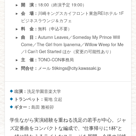
18:00（終演予定 19:00）
開 演：
川崎キングスカイフロント東急REIホテル 1F
会 場：
ビジネスラウンジ＆カフェ
無料（申込不要）
料 金：
Autumn Leaves／Someday My Prince Will
曲 目：
Come／The Girl from Ipanema／Willow Weep for Me
／I Can’t Get Started ほか（変更の可能性あり）
TONO-CON事務局
主 催：
メール 59kings@city.kawasaki.jp
問合せ：
出演：
洗足学園音楽大学
トランペット：
菊地 立起
ギター：
島田 雅裕卯
学生ながら実演経験を重ねる洗足の若手が中心。ジャ
ズ定番曲をコンパクトな編成で、“仕事帰りに1杯”と