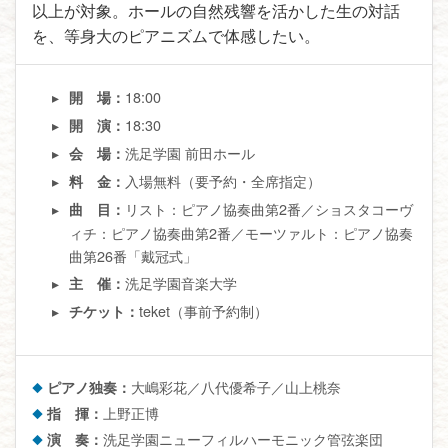
以上が対象。ホールの自然残響を活かした生の対話
を、等身大のピアニズムで体感したい。
18:00
開 場：
18:30
開 演：
洗足学園 前田ホール
会 場：
入場無料（要予約・全席指定）
料 金：
リスト：ピアノ協奏曲第2番／ショスタコーヴ
曲 目：
ィチ：ピアノ協奏曲第2番／モーツァルト：ピアノ協奏
曲第26番「戴冠式」
洗足学園音楽大学
主 催：
teket（事前予約制）
チケット：
ピアノ独奏：
大嶋彩花／八代優希子／山上桃奈
指 揮：
上野正博
演 奏：
洗足学園ニューフィルハーモニック管弦楽団