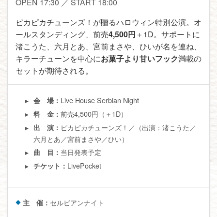
OPEN 17:30 ／ START 18:00
ピカピカチューンズ！が贈るハロウィン特別公演。オ
ールスタンディング、前売
4,500円
＋1D。サポートに
渚こうた、六月とあ、宮前まさや、ひいが名を連ね、
キラーチューンを中心に
お菓子より甘いフック
満載の
セットが期待される。
Live House Serbian Night
会 場：
前売4,500円（＋1D）
料 金：
ピカピカチューンズ！／（出演：渚こうた／
出 演：
六月とあ／宮前まさや／ひい）
当日発表予定
曲 目：
LivePocket
チケット：
主 催：
セルビアンナイト