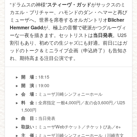
“ドラムスの神様”
スティーヴ・ガッド
がサックスのミ
カエル・ブリチャー、ハモンドのダン・ヘマーと再び
ミューザへ。世界を席巻するオルガントリオ
Blicher
Hemmer Gadd
が、極上の音響で硬派かつグルーヴィ
ーな一夜を描きます。セットリストは
当日発表
。U25
割引もあり、初めての生ジャズにも好適。前日にはガ
ッドのトーク＆ミニライブ企画（申込終了）も告知さ
れ、期待高まる注目公演です。
18:15
開 場：
19:00
開 演：
ミューザ川崎シンフォニーホール
会 場：
全席指定 一般4,000円／友の会3,600円／U25
料 金：
1,500円
当日発表
曲 目：
ミューザWebチケット／チケットぴあ／e+
取扱い：
ミューザ川崎シンフォニーホール（川崎市文
主 催：