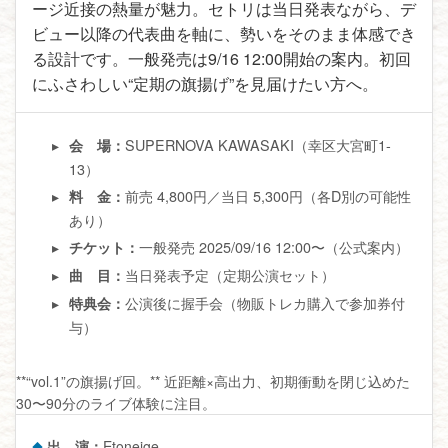
ージ近接の熱量が魅力。セトリは当日発表ながら、デ
ビュー以降の代表曲を軸に、勢いをそのまま体感でき
る設計です。一般発売は9/16 12:00開始の案内。初回
にふさわしい“定期の旗揚げ”を見届けたい方へ。
SUPERNOVA KAWASAKI（幸区大宮町1-
会 場：
13）
前売 4,800円／当日 5,300円（各D別の可能性
料 金：
あり）
一般発売 2025/09/16 12:00〜（公式案内）
チケット：
当日発表予定（定期公演セット）
曲 目：
公演後に握手会（物販トレカ購入で参加券付
特典会：
与）
**“vol.1”の旗揚げ回。** 近距離×高出力、初期衝動を閉じ込めた
30〜90分のライブ体験に注目。
出 演：
Etoneige