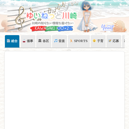
Skip
to
content
総合
催事
🏛 各区
音楽
SPORTS
子育
応募
🏛