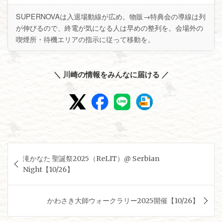
SUPERNOVAは入退場動線が広め。物販→特典会の導線は列
が伸びるので、終電が気になる人は早めの整列を。会場外の
喫煙所・待機エリアの指示に従って移動を。
＼ 川崎の情報をみんなに届ける ／
投
滝かなた 聖誕祭2025（ReLIT）@ Serbian
稿
Night【10/26】
ナ
ビ
かわさき大師ウォークラリー2025開催【10/26】
ゲ