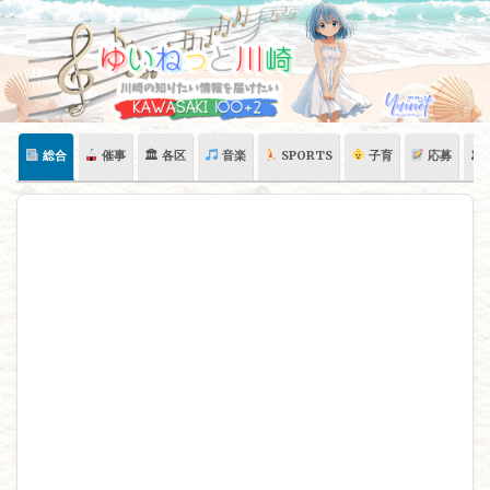
Skip
to
content
総合
催事
🏛 各区
音楽
SPORTS
子育
応募
🏛