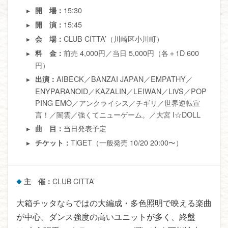
15:30
開 場：
15:45
開 演：
CLUB CITTA’（川崎区小川町）
会 場：
前売 4,000円／当日 5,000円（各＋1D 600
料 金：
円）
AIBECK／BANZAI JAPAN／EMPATHY／
出演：
ENYPARANOID／KAZALIN／LEIWAN／LiVS／POP
PING EMO／アンクライシス／チギリ／世界逆転宣
言！／闇雲／強くてニューゲーム。／大宮 I☆DOLL
当日発表予定
曲 目：
TiGET（一般発売 10/20 20:00〜）
チケット：
主 催：
CLUB CITTA’
大箱チッタならではの大編成・多色照明で映える楽曲
が中心。ダンス強度の高いユニットが多く、終盤