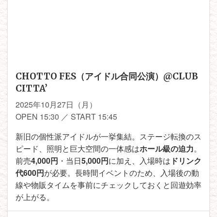
CHOTTO FES（アイドル合同公演）@CLUB
CITTA’
2025年10月27日（月）
OPEN 15:30 ／ START 15:45
新旧の個性派アイドルが一挙集結。ステージ転換のス
ピード、照明と巨大空間の一体感は
ホール級の迫力
。
前売
4,000円
・当日
5,000円
に加え、入場時は
ドリンク
代600円
が必要。長時間イベントのため、入場後の動
線や物販タイムを事前にチェックしておくと回遊効率
が上がる。