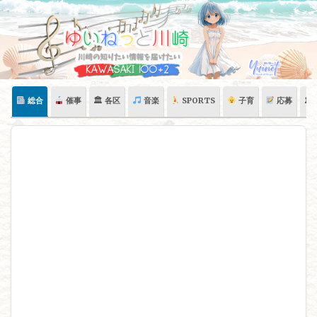
Skip
to
content
総合
催事
🏛 各区
音楽
SPORTS
子育
応募
🏛