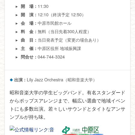
11:30
開 場：
12:10（終演予定 12:50）
開 演：
中原市民館ホール
会 場：
無料（当日先着300人程度）
料 金：
当日発表予定（変更の場合あり）
曲 目：
中原区役所 地域振興課
主 催：
044-744-3324
問合せ：
出演：
Lily Jazz Orchestra（昭和音楽大学）
昭和音楽大学の学生ビッグバンド。有名スタンダード
からポップスアレンジまで、幅広い選曲で地域イベン
トにも多数出演。若々しいサウンドとタイトなアンサ
ンブルが持ち味。