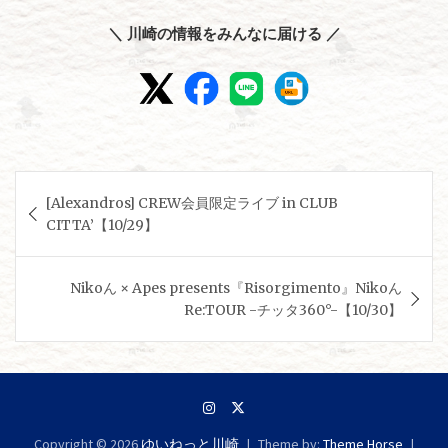
＼ 川崎の情報をみんなに届ける ／
投
[Alexandros] CREW会員限定ライブ in CLUB
稿
CITTA’【10/29】
ナ
ビ
Nikoん × Apes presents『Risorgimento』Nikoん
ゲ
Re:TOUR -チッタ360°-【10/30】
ー
シ
ョ
ン
Copyright © 2026
ゆいねっと川崎
Theme by:
Theme Horse