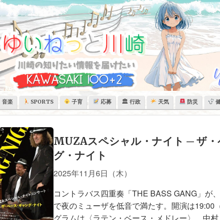
音楽
SPORTS
子育
応募
🏛 行政
天気
防災
MUZAスペシャル・ナイト ─ ザ
グ・ナイト
2025年11月6日（木）
コントラバス四重奏「THE BASS GANG」
で夜のミューザを低音で満たす。開演は19:00（
グラムは〈ラテン・ベース・メドレー〉、中村