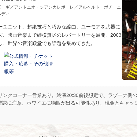
ピーギ／アントニオ・シアンカレポーレ／アルベルト・ボチーニ
ルディ
ーユニット。超絶技巧と巧みな編曲、ユーモアを武器に
ズ、映画音楽まで縦横無尽のレパートリーを展開。2003
し、世界の音楽殿堂でも話題を集めてきた。
リンクコーナー営業あり。終演20:30前後想定で、ラゾーナ側
証確認に注意。ホワイエに物販が出る可能性あり、現金とキャッ