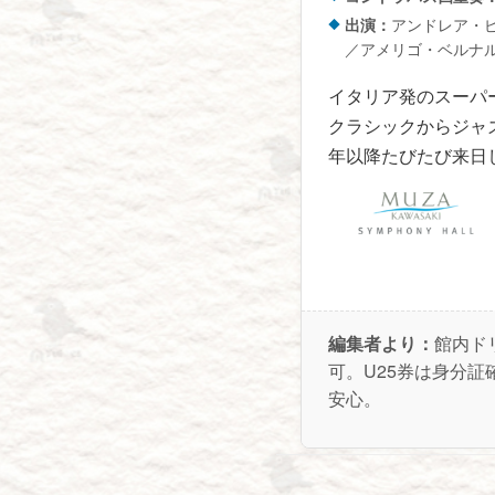
出演：
アンドレア・
／アメリゴ・ベルナ
イタリア発のスーパ
クラシックからジャ
年以降たびたび来日
編集者より：
館内ド
可。U25券は身分
安心。