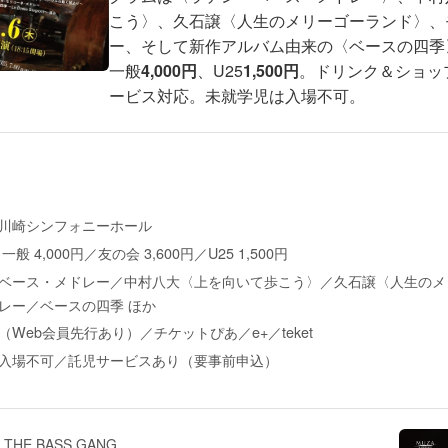
こう〉、久石譲〈人生のメリーゴーランド〉、
ー、そして新作アルバム由来の〈ベースの四季
一般
4,000円
、U25
1,500円
。ドリンク＆ショッ
ービス対応。未就学児は入場不可。
川崎シンフォニーホール
般 4,000円／友の会 3,600円／U25 1,500円
ベース・メドレー／中村八大〈上を向いて歩こう〉／久石譲〈人生のメ
レー／ベースの四季 ほか
（Web会員先行あり）／チケットぴあ／e+／teket
入場不可／託児サービスあり（要事前申込）
：
THE BASS GANG