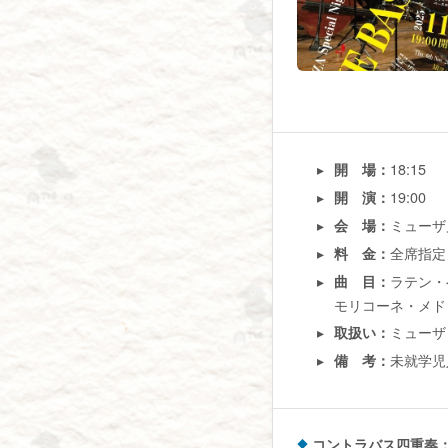
18:15
開 場：
19:00
開 演：
ミューザ
会 場：
全席指定 一
料 金：
ラテン・
曲 目：
モリコーネ・メド
ミューザ
取扱い：
未就学児
備 考：
コントラバス四重奏