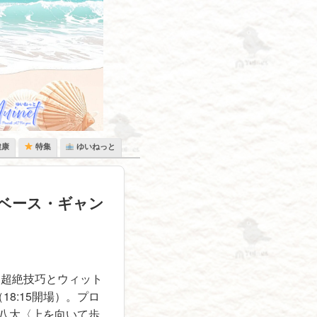
健康
特集
ゆいねっと
・ベース・ギャン
が、超絶技巧とウィット
18:15開場）。プロ
八大〈上を向いて歩