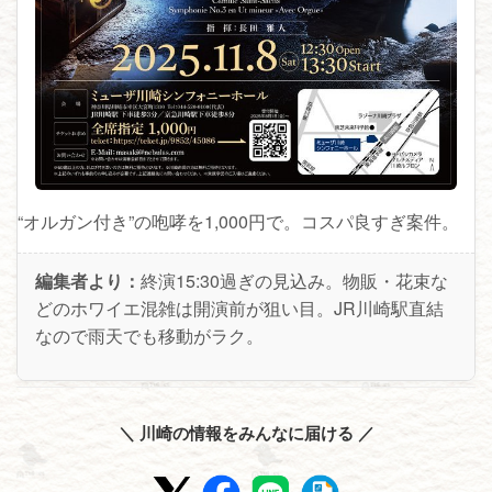
“オルガン付き”の咆哮を1,000円で。コスパ良すぎ案件。
編集者より：
終演15:30過ぎの見込み。物販・花束な
どのホワイエ混雑は開演前が狙い目。JR川崎駅直結
なので雨天でも移動がラク。
＼ 川崎の情報をみんなに届ける ／