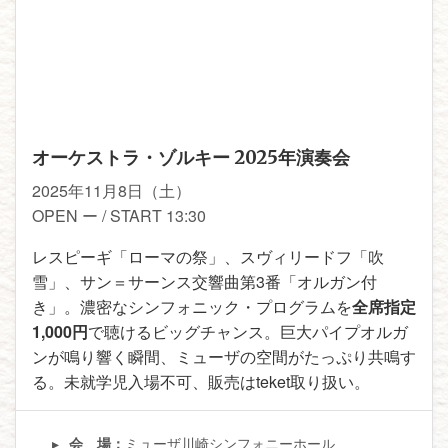
オーケストラ・ゾルキー 2025年演奏会
2025年11月8日（土）
OPEN ー / START 13:30
レスピーギ「ローマの祭」、スヴィリードフ「吹
雪」、サン＝サーンス交響曲第3番「オルガン付
き」。濃密なシンフォニック・プログラムを
全席指定
1,000円
で聴けるビッグチャンス。巨大パイプオルガ
ンが鳴り響く瞬間、ミューザの空間がたっぷり共鳴す
る。未就学児入場不可、販売はteket取り扱い。
ミューザ川崎シンフォニーホール
会 場：