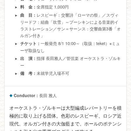
全席指定 1,000円
料 金：
レスピーギ：交響詩「ローマの祭」／スヴィ
曲 目：
リードフ：組曲「吹雪」～プーシキンによる音楽的イ
ラストレーション／サン＝サーンス：交響曲第3番「オ
ルガン付き」
一般発売 8/1 10:00～（取扱：teket）※ミュ
チケット：
ーザ取扱なし
指揮 長田雅人／管弦楽 オーケストラ・ゾルキ
出 演：
ー
未就学児入場不可
備 考：
Conductor：
長田 雅人
オーケストラ・ゾルキーは大型編成レパートリーを積
極的に取り上げる団体。色彩のレスピーギ、ロシア近
現代、オルガン付きの大伽藍まで、ホールのポテンシ