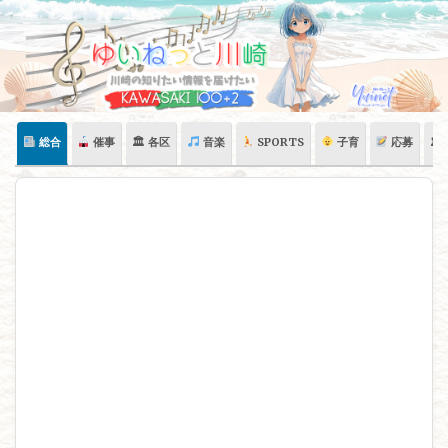
Skip
to
content
総合
催事
🏛 各区
音楽
SPORTS
子育
応募
🏛