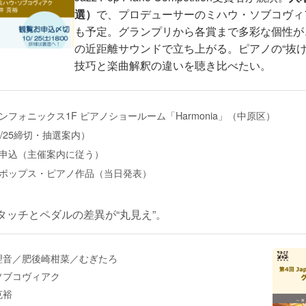
選）
で、プロデューサーのミハウ・ソブコヴィ
も予定。グランプリから各賞まで多彩な個性が
の近距離サウンドで立ち上がる。ピアノの“抜け
技巧と楽曲解釈の違いを聴き比べたい。
ンフォニックス1F ピアノショールーム「Harmonia」（中原区）
0/25締切・抽選案内）
申込（主催案内に従う）
ポップス・ピアノ作品（当日発表）
タッチとペダルの差異が“丸見え”。
理音／肥後崎柑菜／むぎたろ
ソブコヴィアク
克裕