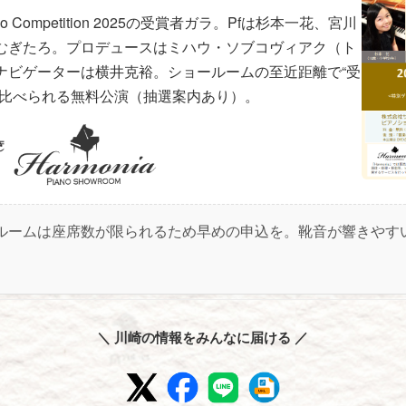
 Piano Competition 2025の受賞者ガラ。Pfは杉本一花、宮川
むぎたろ。プロデュースはミハウ・ソブコヴィアク（ト
ナビゲーターは横井克裕。ショールームの至近距離で“受
き比べられる無料公演（抽選案内あり）。
ルームは座席数が限られるため早めの申込を。靴音が響きやす
＼ 川崎の情報をみんなに届ける ／