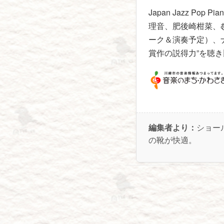
Japan Jazz Pop
理音、肥後崎柑菜、
ーク＆演奏予定）、
賞作の説得力”を聴
編集者より：
ショー
の靴が快適。