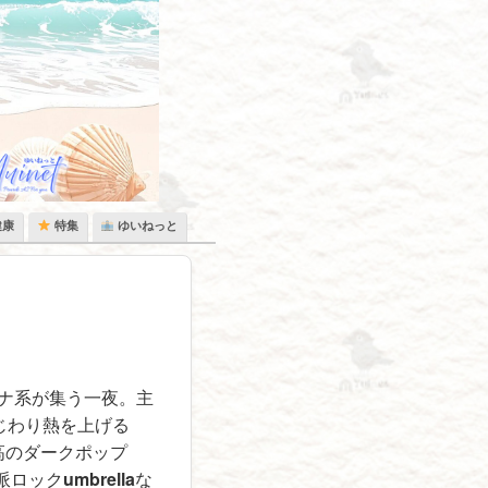
健康
特集
ゆいねっと
ナ系が集う一夜。主
じわり熱を上げる
高のダークポップ
派ロック
umbrella
な