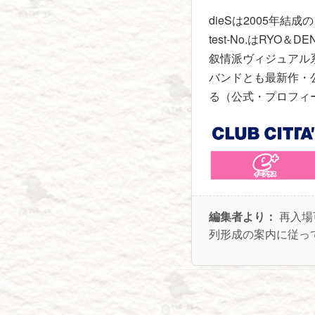
dieSは2005年
test-No.はRYO＆
叙情派ヴィジュアル系。th
バンドとも最新作・
る（公式・プロフィ
編集者より：
再入場
列形成の案内に従っ