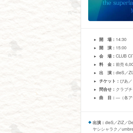
14:30
開 場：
15:00
開 演：
CLUB C
会 場：
前売 6
料 金：
dieS／Z
出 演：
ぴあ／
チケット：
クラブチッタ
問合せ：
—（各ア
曲 目：
出演：
dieS／ZIZ／Des
ヤシシャラク／umbrel