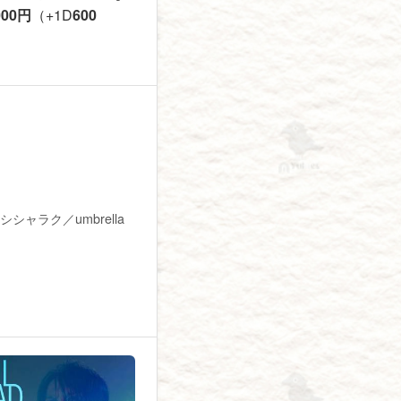
000円
（+1D
600
コバヤシシャラク／umbrella