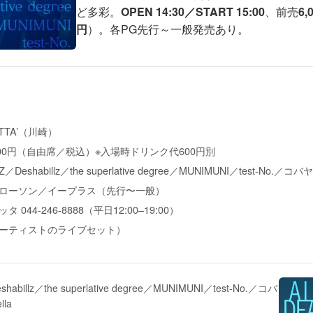
ど多彩。
OPEN 14:30／START 15:00
、前売
6,
円
）。各PG先行～一般発売あり。
ITTA’（川崎）
,000円（自由席／税込）※入場時ドリンク代600円別
IZ／Deshabillz／the superlative degree／MUNIMUNI／test-No.／
ローソン／イープラス（先行〜一般）
 044-246-8888（平日12:00–19:00）
ーティストのライブセット）
habillz／the superlative degree／MUNIMUNI／test-No.／コバ
la