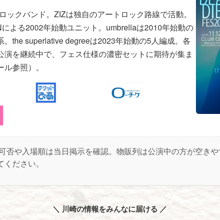
結成のロックバンド。ZIZは独自のアートロック路線で活動。
DENによる2002年始動ユニット。umbrellaは2010年始動の
e superlative degreeは2023年始動の5人編成。各
公演を継続中で、フェス仕様の濃密セットに期待が集ま
ール参照）。
可否や入場順は当日掲示を確認。物販列は公演中の方が空きや
てください。
＼ 川崎の情報をみんなに届ける ／