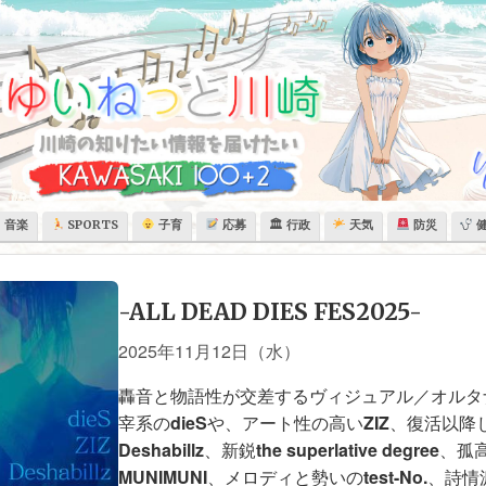
音楽
SPORTS
子育
応募
🏛 行政
天気
防災
-ALL DEAD DIES FES2025-
2025年11月12日（水）
轟音と物語性が交差するヴィジュアル／オルタ
宰系の
dieS
や、アート性の高い
ZIZ
、復活以降
Deshabillz
、新鋭
the superlative degree
、孤
MUNIMUNI
、メロディと勢いの
test-No.
、詩情