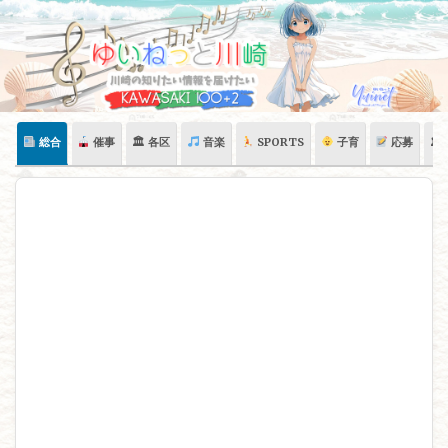
Skip
to
content
総合
催事
🏛 各区
音楽
SPORTS
子育
応募
🏛