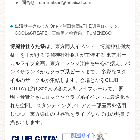
uta-matsuri@reitaisai.com
問合せ：
出演サークル：
A-One／岸田教団&THE明星ロケッツ／
COOL&CREATE／石鹸屋／魂音泉／TUMENECO
博麗神社うた祭
は、東方同人イベント「博麗神社例大
祭」を手がける博麗神社社務所が主催する 東方ボー
カルライブ企画。東方アレンジ楽曲を中心に据え、バ
ンドサウンドからクラブ系ビートまで、 多彩なスタ
イルのサークルが集結します。会場となるCLUB
CITTA’は約1,300人収容の大型ライブホールで、 照
明・音響ともにロック〜クラブ系イベントに最適化さ
れた空間。 スタンディングフロアと一部座席を活用
しつつ、東方楽曲の世界観をライブならではの熱量で
描き出します。