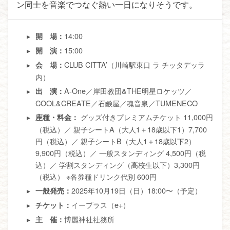
ン同士を音楽でつなぐ熱い一日になりそうです。
14:00
開 場：
15:00
開 演：
CLUB CITTA’（川崎駅東口 ラ チッタデッラ
会 場：
内）
A-One／岸田教団&THE明星ロケッツ／
出 演：
COOL&CREATE／石鹸屋／魂音泉／TUMENECO
グッズ付きプレミアムチケット 11,000円
座種・料金：
（税込）／ 親子シートA（大人1＋18歳以下1）7,700
円（税込）／ 親子シートB（大人1＋18歳以下2）
9,900円（税込）／ 一般スタンディング 4,500円（税
込）／ 学割スタンディング（高校生以下）3,300円
（税込） ※各券種ドリンク代別 600円
2025年10月19日（日）18:00〜（予定）
一般発売：
イープラス（e+）
チケット：
博麗神社社務所
主 催：