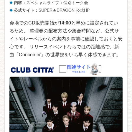
内容：
スペシャルライブ＋個別トーク会
公式サイト：
SUPER★DRAGON 公式HP
会場でのCD販売開始が
14:00
と早めに設定されてい
るため、 整理券の配布方法や集合時間など、公式サ
イトやレーベルからの案内を事前に確認しておくと安
心です。 リリースイベントならではの距離感で、新
曲「Concealer」の世界観をいち早く体感できます。