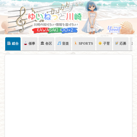
Skip
to
content
総合
催事
🏛 各区
音楽
SPORTS
子育
応募
🏛