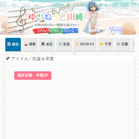
Skip
to
content
総合
催事
🏛 各区
音楽
SPORTS
子育
応募
🏛
アイドル / 生誕＆卒業
桜井杏菜・卒業SP