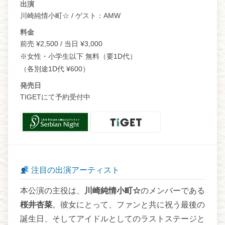
出演
川崎純情小町☆ / ゲスト：AMW
料金
前売 ¥2,500 / 当日 ¥3,000
※女性・小学生以下 無料（要1D代）
（各別途1D代 ¥600）
発売日
TIGETにて予約受付中
注目の出演アーティスト
本公演の主役は、
川崎純情小町☆
のメンバーである
桜井杏菜
。彼女にとって、ファンと共に祝う最後の
誕生日、そしてアイドルとしてのラストステージと