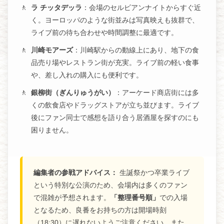
ラ チッタデッラ
：会場のセルビアンナイトからすぐ近
く。ヨーロッパのような街並みは写真映えも抜群で、
ライブ前の待ち合わせや時間調整に最適です。
川崎モアーズ
：川崎駅からの動線上にあり、地下の食
品売り場やレストラン街が充実。ライブ前の軽い食事
や、差し入れの購入にも便利です。
銀柳街（ぎんりゅうがい）
：アーケード商店街には多
くの飲食店やドラッグストアが立ち並びます。ライブ
後にファン同士で感想を語り合う居酒屋を探すのにも
困りません。
編集者の参戦アドバイス：
生誕祭かつ卒業ライブ
という特別な公演のため、会場内は多くのファン
で混雑が予想されます。
「整理番号順」
での入場
となるため、良番をお持ちの方は開場時刻
（18:30）に遅れないようご注意ください。また、