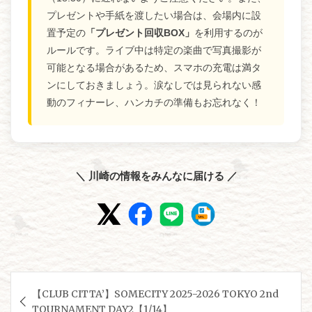
プレゼントや手紙を渡したい場合は、会場内に設
置予定の
「プレゼント回収BOX」
を利用するのが
ルールです。ライブ中は特定の楽曲で写真撮影が
可能となる場合があるため、スマホの充電は満タ
ンにしておきましょう。涙なしでは見られない感
動のフィナーレ、ハンカチの準備もお忘れなく！
＼ 川崎の情報をみんなに届ける ／
投
【CLUB CITTA’】SOMECITY 2025-2026 TOKYO 2nd
稿
TOURNAMENT DAY2【1/14】