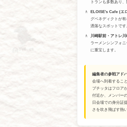
トランも多数あり、
ELOISE’s Caf
グベネディクトが有
洒落なスポットです
川崎駅前・アトレ川
ラーメンシンフォニ
に重宝します。
編集者の参戦アド
会場へ到着するこ
ブチッタはフロア
付近か、メンバーの
日会場での身分証
さを吹き飛ばす熱