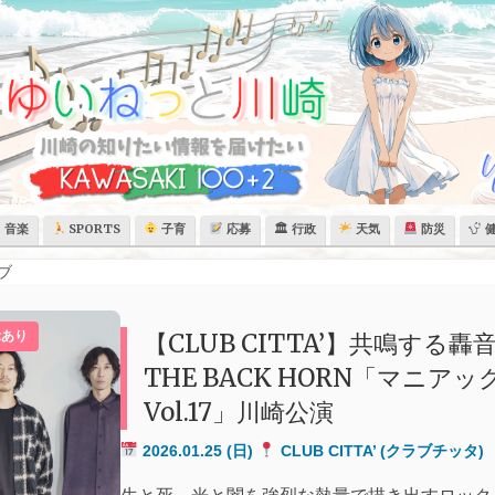
音楽
SPORTS
子育
応募
🏛 行政
天気
防災
ブ
示あり
【CLUB CITTA’】共鳴する
THE BACK HORN「マニア
Vol.17」川崎公演
2026.01.25
(日)
CLUB CITTA’ (クラブチッタ)