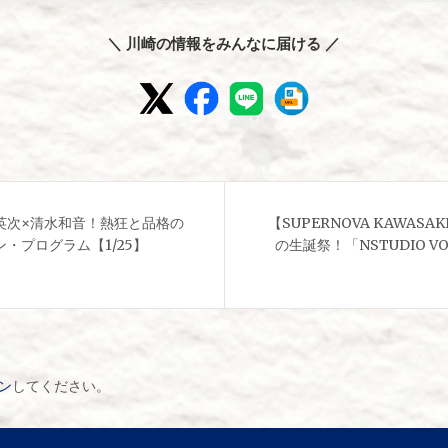
＼ 川崎の情報をみんなに届ける ／
英次×清水和音！熱狂と品格の
【SUPERNOVA KAWASA
・プログラム【1/25】
の生誕祭！「NSTUDIO V
ン
してください。