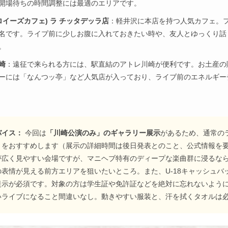
開場待ちの時間調整には最適のエリアです。
e (エロイーズカフェ) ラ チッタデッラ店
：軽井沢に本店を持つ人気カフェ。
名です。ライブ前に少しお腹に入れておきたい時や、友人とゆっくり話
。
崎
：遠征で来られる方には、駅直結のアトレ川崎が便利です。お土産の
ーには「なんつッ亭」など人気店が入っており、ライブ前のエネルギー
バイス：
今回は
「川崎公演のみ」のギャラリー展示
があるため、通常の
とをおすすめします（展示の詳細時間は後日発表とのこと、公式情報を
が広く見やすい会場ですが、マニヘブ特有のディープな楽曲群に浸るなら
表情が見える前方エリアを狙いたいところ。また、U-18キャッシュバック
提示が必須です。対象の方は学生証や免許証などを絶対に忘れないよう
いライブになること間違いなし。動きやすい服装と、汗を拭くタオルは