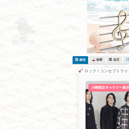
Skip
to
content
総合
催事
🏛 各区
ロック / コンセプトライ
川崎限定ギャラリー展