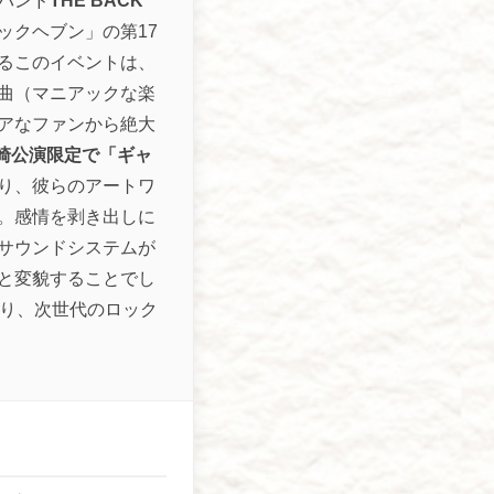
バンド
THE BACK
ックヘブン」の第17
るこのイベントは、
曲（マニアックな楽
アなファンから絶大
崎公演限定で「ギャ
り、彼らのアートワ
。感情を剥き出しに
サウンドシステムが
と変貌することでし
あり、次世代のロック