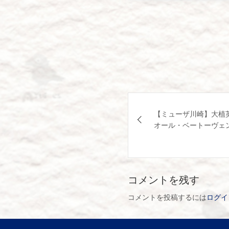
投
【ミューザ川崎】大植
稿
オール・ベートーヴェン
ナ
ビ
コメントを残す
ゲ
コメントを投稿するには
ログイ
ー
シ