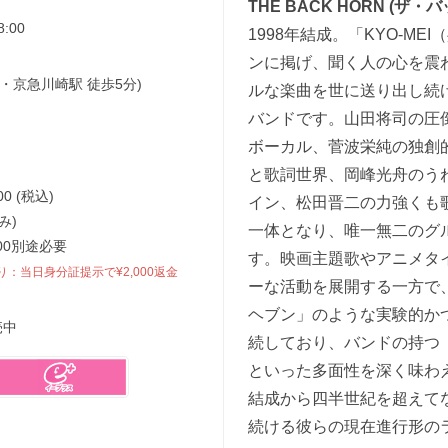
THE BACK HORN (ザ・
8:00
1998年結成。「KYO-ME
ンに掲げ、聞く人の心を震
川崎駅・京急川崎駅 徒歩5分)
ルな楽曲を世に送り出し続
バンドです。山田将司の圧
ボーカル、菅波栄純の独創
と歌詞世界、岡峰光舟のう
0 (税込)
イン、松田晋二の力強くも
み)
一体となり、唯一無二のグ
00別途必要
す。映画主題歌やアニメタ
り：当日身分証提示で¥2,000返金
ーな活動を展開する一方で
ヘブン」のような実験的か
売中
続しており、バンドの持つ
といった多面性を深く味わ
結成から四半世紀を超えて
続ける彼らの現在進行形の