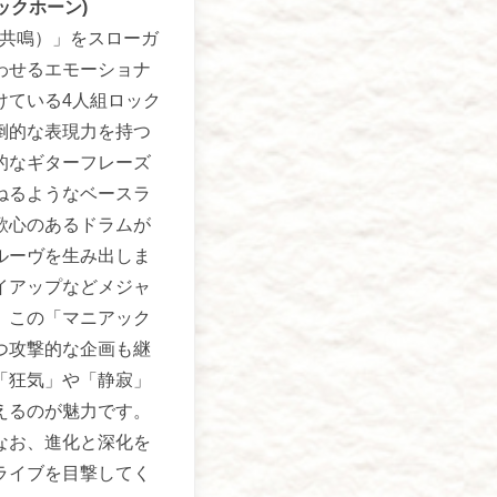
バックホーン)
I（共鳴）」をスローガ
わせるエモーショナ
けている4人組ロック
倒的な表現力を持つ
的なギターフレーズ
ねるようなベースラ
歌心のあるドラムが
ルーヴを生み出しま
イアップなどメジャ
、この「マニアック
つ攻撃的な企画も継
「狂気」や「静寂」
えるのが魅力です。
なお、進化と深化を
ライブを目撃してく