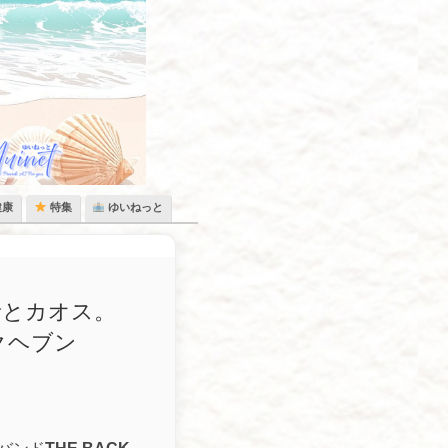
健康
特集
ゆいねっと
轟音とカオス。
ックヘブン