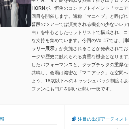
生と死、光と闇を強烈な熱量で描き出すロック
HORN
が、恒例のコンセプトイベント「マニア
回目を開催します。通称「マニヘブ」と呼ばれ
普段のツアーでは演奏される機会の少ないレア
曲）を中心としたセットリストで構成され、コ
な支持を集めています。今回のVol.17では、
川
ラリー展示」
が実施されることが発表されてお
ークや歴史に触れられる貴重な機会となります
したパフォーマンスと、クラブチッタの重厚な
共鳴し、会場は濃密な「マニアック」な空間へ
ょう。18歳以下へのキャッシュバック制度も
ファンにも門戸を開いた熱い一夜です。
報
注目の出演アーティスト