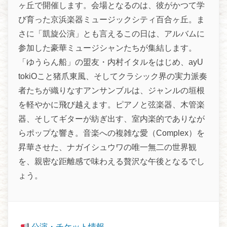
ヶ丘で開催します。会場となるのは、彼がかつて学
び育った京浜楽器ミュージックシティ百合ヶ丘。ま
さに「凱旋公演」とも言えるこの日は、アルバムに
参加した豪華ミュージシャンたちが集結します。
「ゆうらん船」の盟友・内村イタルをはじめ、ayU
tokiOこと猪爪東風、そしてクラシック界の実力派奏
者たちが織りなすアンサンブルは、ジャンルの垣根
を軽やかに飛び越えます。ピアノと弦楽器、木管楽
器、そしてギターが紡ぎ出す、室内楽的でありなが
らポップな響き。音楽への複雑な愛（Complex）を
昇華させた、ナガイシュウワの唯一無二の世界観
を、親密な距離感で味わえる贅沢な午後となるでし
ょう。
公演・チケット情報