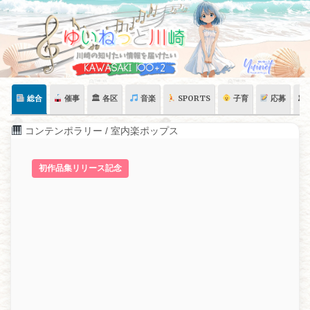
Skip
to
content
総合
催事
🏛 各区
音楽
SPORTS
子育
応募
🏛
コンテンポラリー / 室内楽ポップス
初作品集リリース記念