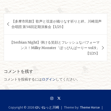
投
【多摩市民館】歌声と弦楽が織りなす祈りと絆。川崎混声
稿
合唱団 第58回定期演奏会【1/25】
ナ
ビ
【Serbian Night】弾ける笑顔とフレッシュなパフォーマ
ゲ
ンス！Milky Monster「ぽっぴんぱーりー vol.9」
【1/25】
ー
シ
ョ
コメントを残す
ン
コメントを投稿するには
ログイン
してください。
Copyright © 2026
ゆいねっと川崎
Theme by:
Theme Horse