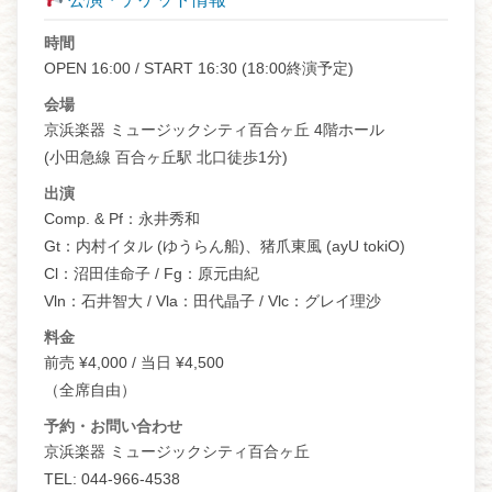
時間
OPEN 16:00 / START 16:30 (18:00終演予定)
会場
京浜楽器 ミュージックシティ百合ヶ丘 4階ホール
(小田急線 百合ヶ丘駅 北口徒歩1分)
出演
Comp. & Pf：永井秀和
Gt：内村イタル (ゆうらん船)、猪爪東風 (ayU tokiO)
Cl：沼田佳命子 / Fg：原元由紀
Vln：石井智大 / Vla：田代晶子 / Vlc：グレイ理沙
料金
前売 ¥4,000 / 当日 ¥4,500
（全席自由）
予約・お問い合わせ
京浜楽器 ミュージックシティ百合ヶ丘
TEL: 044-966-4538