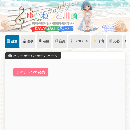
Skip
to
content
総合
催事
🏛 各区
音楽
SPORTS
子育
応募
🏛
バレーボール / ホームゲーム
チケット 1/31発売