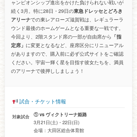
ャンピオンシップ進出をかけた負けられない戦いが
続く3月。特に28日・29日の
東急ドレッセとどろき
アリーナ
での東レアローズ滋賀戦は、レギュラーラ
ウンド最後のホームゲームとなる重要な一戦です。
今回より、2階スタンド席の一部が自由席から
「指
定席」
に変更となるなど、座席区分にリニューアル
がありますので、購入前に必ず公式サイトをご確認
ください。宇宙一輝く星を目指す彼女たちを、満員
のアリーナで後押ししましょう！
試合・チケット情報
① vs ヴィクトリーナ姫路
対象試合
3月21日(土)・22日(日)
会場：大田区総合体育館