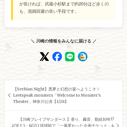
が良ければ、武蔵小杉駅まで約20分ほど歩くの
も、混雑回避の良い手段です。
＼ 川崎の情報をみんなに届ける ／
投
【Serbian Night】悪夢と幻想の宴へようこそ！
稿
Leetspeak monsters「Welcome to Monster’s
ナ
Theater」神奈川公演【1/28】
ビ
ゲ
【川崎ブレイブサンダース 】香り、轟音、勤続10年!?
2/7(土)・8(日) 琉球戦で「一風変わった企画チケット」4