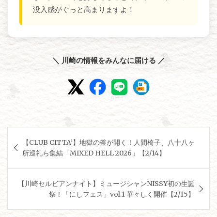
没入感がぐっと高まりますよ！
＼ 川崎の情報をみんなに届ける ／
投
【CLUB CITTA’】地獄の釜が開く！人間椅子、八十八ヶ
稿
所巡礼ら集結「MIXED HELL 2026」【2/14】
ナ
ビ
【川崎セルビアンナイト】ミュージシャンNISSY初の生誕
ゲ
祭！「にしフェス」vol.1 華々しく開催【2/15】
ー