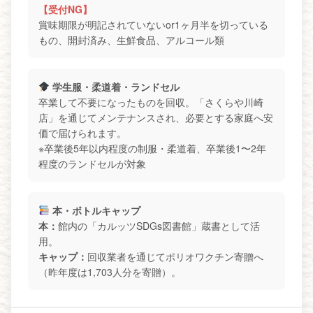
【受付NG】
賞味期限が明記されていないor1ヶ月半を切っている
もの、開封済み、生鮮食品、アルコール類
学生服・柔道着・ランドセル
卒業して不要になったものを回収。「さくらや川崎
店」を通じてメンテナンスされ、必要とする家庭へ安
価で届けられます。
※卒業後5年以内程度の制服・柔道着、卒業後1〜2年
程度のランドセルが対象
本・ボトルキャップ
本：
館内の「カルッツSDGs図書館」蔵書として活
用。
キャップ：
回収業者を通じてポリオワクチン寄贈へ
（昨年度は1,703人分を寄贈）。