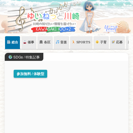
Skip
to
content
総合
催事
🏛 各区
音楽
SPORTS
子育
応募
🏛
SDGs / 特集記事
参加無料 / 体験型