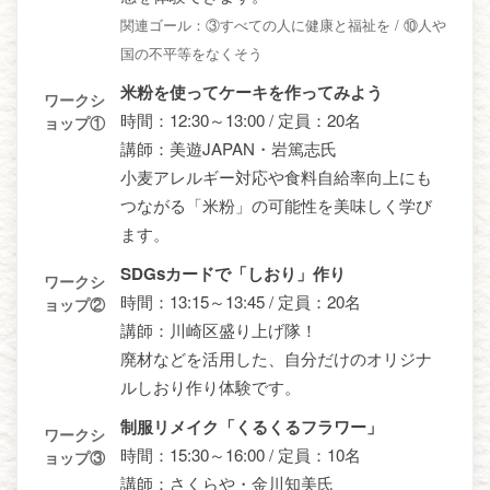
関連ゴール：③すべての人に健康と福祉を / ⑩人や
国の不平等をなくそう
米粉を使ってケーキを作ってみよう
ワークシ
時間：12:30～13:00 / 定員：20名
ョップ①
講師：美遊JAPAN・岩篤志氏
小麦アレルギー対応や食料自給率向上にも
つながる「米粉」の可能性を美味しく学び
ます。
SDGsカードで「しおり」作り
ワークシ
時間：13:15～13:45 / 定員：20名
ョップ②
講師：川崎区盛り上げ隊！
廃材などを活用した、自分だけのオリジナ
ルしおり作り体験です。
制服リメイク「くるくるフラワー」
ワークシ
時間：15:30～16:00 / 定員：10名
ョップ③
講師：さくらや・金川知美氏