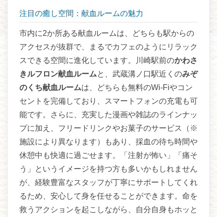
注目の癒し空間：献血ルームの魅力
市内に2か所ある献血ルームは、どちらも駅からの
アクセスが抜群で、まるでカフェのようにリラック
スできる空間に進化しています。川崎駅前の
かわさ
きルフロン献血ルーム
と、武蔵溝ノ口駅近くの
みぞ
のくち献血ルーム
は、どちらも無料のWi-Fiやコン
セントを完備しており、スマートフォンの充電も可
能です。さらに、充実した漫画や雑誌のラインナッ
プに加え、フリードリンクやお菓子のサービス（※
施設により異なります）もあり、採血の待ち時間や
休憩中も快適に過ごせます。「注射が怖い」「痛そ
う」というイメージを持つ方も多いかもしれません
が、経験豊富なスタッフが丁寧にサポートしてくれ
るため、安心して身を任せることができます。命を
救うアクションを起こしながら、自分自身もホッと