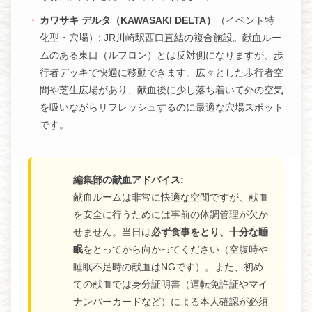
カワサキ デルタ（KAWASAKI DELTA）
（イベント特
化型・穴場）: JR川崎駅西口直結の複合施設。献血ルー
ムのある東口（ルフロン）とは反対側になりますが、歩
行者デッキで快適に移動できます。広々とした歩行者空
間や芝生広場があり、献血後に少し落ち着いて外の空気
を吸いながらリフレッシュするのに最適な穴場スポット
です。
編集部の献血アドバイス:
献血ルームは非常に快適な空間ですが、献血
を安全に行うためには事前の体調管理が欠か
せません。当日は
必ず食事をとり、十分な睡
眠
をとってから向かってください（空腹時や
睡眠不足時の献血はNGです）。また、初め
ての献血では身分証明書（運転免許証やマイ
ナンバーカードなど）による本人確認が必須