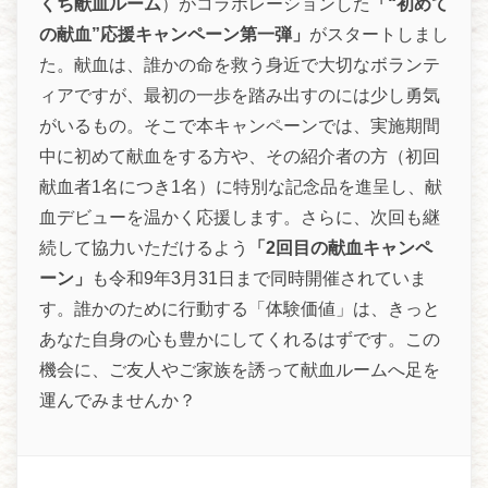
くち献血ルーム
）がコラボレーションした
「“初めて
の献血”応援キャンペーン第一弾」
がスタートしまし
た。献血は、誰かの命を救う身近で大切なボランテ
ィアですが、最初の一歩を踏み出すのには少し勇気
がいるもの。そこで本キャンペーンでは、実施期間
中に初めて献血をする方や、その紹介者の方（初回
献血者1名につき1名）に特別な記念品を進呈し、献
血デビューを温かく応援します。さらに、次回も継
続して協力いただけるよう
「2回目の献血キャンペ
ーン」
も令和9年3月31日まで同時開催されていま
す。誰かのために行動する「体験価値」は、きっと
あなた自身の心も豊かにしてくれるはずです。この
機会に、ご友人やご家族を誘って献血ルームへ足を
運んでみませんか？