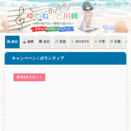
Skip
to
content
総合
催事
🏛 各区
音楽
SPORTS
子育
応募
🏛
キャンペーン / ボランティア
本日4/1スタート