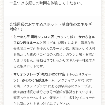
一息つける癒しの時間を体験してください。
会場周辺のおすすめスポット（献血後のエネルギー
補給！）
らーめん玉 川崎ルフロン店
（ガッツリ飯）:
かわさきル
フロン献血ルーム
と同じビル（2階）にある、濃厚な魚
介豚骨スープが自慢の人気ラーメン店。献血という大役
を果たした後のペコペコのお腹に、ガツンと響く旨味が
たまりません。移動ゼロでしっかりエネルギー補給でき
る鉄板スポットです。
マリオンクレープ 溝の口NOCTY店
（ゆったりスイー
ツ）:
みぞのくち献血ルーム
（ノクティプラザ2）のす
ぐ隣、ノクティプラザ1にあるお馴染みのクレープ店。
献血後は適度な糖分と水分の補給が推奨されています。
頑張った自分への甘いご褒美として、多彩なメニューか
らお気に入りを見つけてみてください。