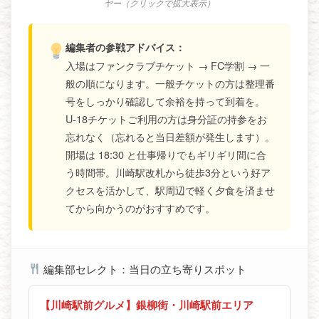
ヤー（クリックで拡大表示）
編集者の参戦アドバイス：
入場はファンクラブチケット → FC学割 → 一
般の順になります。一般チケットの方は整理番
号をしっかり確認して余裕を持って到着を。
U-18チケットご利用の方は身分証の持参をお
忘れなく（忘れると当日差額が発生します）。
開場は 18:30 と仕事帰りでもギリギリ間に合
う時間帯。川崎駅改札から徒歩3分という好ア
クセスを活かして、駅周辺で軽く夕食を済ませ
てから向かうのがおすすめです。
編集部セレクト：当日の立ち寄りスポット
【川崎駅前グルメ】銀柳街・川崎駅前エリア