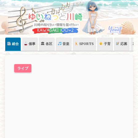
Skip
to
content
総合
催事
🏛 各区
音楽
SPORTS
子育
応募
🏛
ライブ