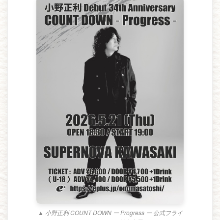
▲ 小野正利 COUNT DOWN ー Progress ー 公式フライ