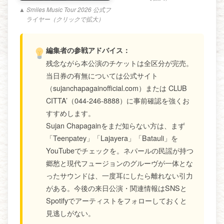
▲ Smiles Music Tour 2026 公式フ
ライヤー（クリックで拡大）
編集者の参戦アドバイス：
残念ながら本公演のチケットは全区分が完売。
当日券の有無については公式サイト
（sujanchapagainofficial.com）または CLUB
CITTA’（044-246-8888）に事前確認を強くお
すすめします。
Sujan Chapagainをまだ知らない方は、まず
「Teenpatey」「Lajayera」「Batauli」を
YouTubeでチェックを。ネパールの民謡が持つ
郷愁と現代フュージョンのグルーヴが一体とな
ったサウンドは、一度耳にしたら離れない引力
がある。今後の来日公演・関連情報はSNSと
Spotifyでアーティストをフォローしておくと
見逃しがない。