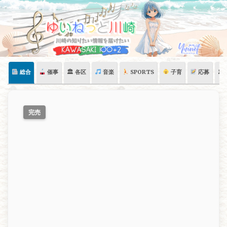
Skip
to
content
総合
催事
🏛 各区
音楽
SPORTS
子育
応募
🏛
完売