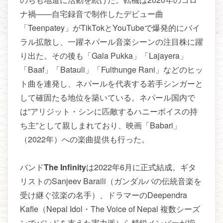
ナ禍——自宅録音で制作したデビュー曲
「Teenpatey」がTikTokとYouTubeで爆発的にバイ
ラル拡散し、一躍ネパール音楽シーンの注目株に躍
り出た。その後も「Gala Pukka」「Lajayera」
「Baaf」「Batauli」「Fulthunge Rani」などのヒッ
ト曲を連発し、ネパールを代表する若手シンガーと
して確固たる地位を築いている。ネパール国内で
は”アリジット・シンに匹敵するハニーボイスの持
ち主”として親しまれており、映画「Babari」
（2022年）への楽曲提供も行った。
バンド
The Infinity
は2022年6月に正式結成。ギタ
リストのSanjeev Baraili（ガンダルバの伝統音楽を
受け継ぐ弦楽の名手）、ドラマーのDeependra
Kafle（Nepal Idol・The Voice of Nepal 複数シーズ
ンでバンドを支えた実力派）ら精鋭メンバーが揃