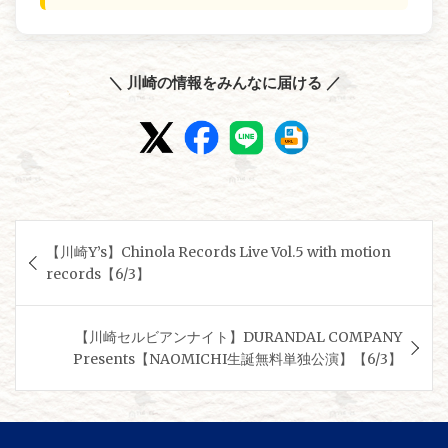
＼ 川崎の情報をみんなに届ける ／
投
【川崎Y’s】Chinola Records Live Vol.5 with motion
稿
records【6/3】
ナ
ビ
【川崎セルビアンナイト】DURANDAL COMPANY
ゲ
Presents【NAOMICHI生誕無料単独公演】【6/3】
ー
シ