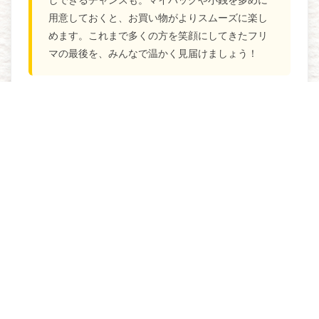
用意しておくと、お買い物がよりスムーズに楽し
めます。これまで多くの方を笑顔にしてきたフリ
マの最後を、みんなで温かく見届けましょう！
＼ 川崎の情報をみんなに届ける ／
投
【生田緑地】五感で楽しむ森の魔法！「生田緑地 青空フ
稿
ェスタ」で最高の親子体験を【6/6】
ナ
ビ
【ペンギンカフェ】F・Kondohの青春グラフテー（オー