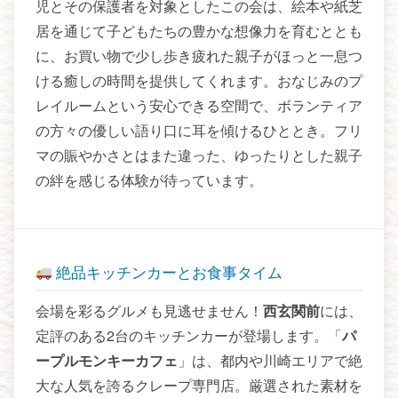
児とその保護者を対象としたこの会は、絵本や紙芝
居を通じて子どもたちの豊かな想像力を育むととも
に、お買い物で少し歩き疲れた親子がほっと一息つ
ける癒しの時間を提供してくれます。おなじみのプ
レイルームという安心できる空間で、ボランティア
の方々の優しい語り口に耳を傾けるひととき。フリ
マの賑やかさとはまた違った、ゆったりとした親子
の絆を感じる体験が待っています。
絶品キッチンカーとお食事タイム
会場を彩るグルメも見逃せません！
西玄関前
には、
定評のある2台のキッチンカーが登場します。「
パ
ープルモンキーカフェ
」は、都内や川崎エリアで絶
大な人気を誇るクレープ専門店。厳選された素材を