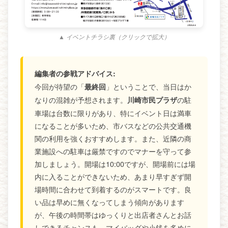
▲ イベントチラシ裏（クリックで拡大）
編集者の参戦アドバイス:
今回が待望の「
」ということで、当日はか
最終回
なりの混雑が予想されます。
の駐
川崎市民プラザ
車場は台数に限りがあり、特にイベント日は満車
になることが多いため、市バスなどの公共交通機
関の利用を強くおすすめします。また、近隣の商
業施設への駐車は厳禁ですのでマナーを守って参
加しましょう。開場は10:00ですが、開場前には場
内に入ることができないため、あまり早すぎず開
場時間に合わせて到着するのがスマートです。良
い品は早めに無くなってしまう傾向があります
が、午後の時間帯はゆっくりと出店者さんとお話
しできるチャンスも。マイバッグや小銭を多めに