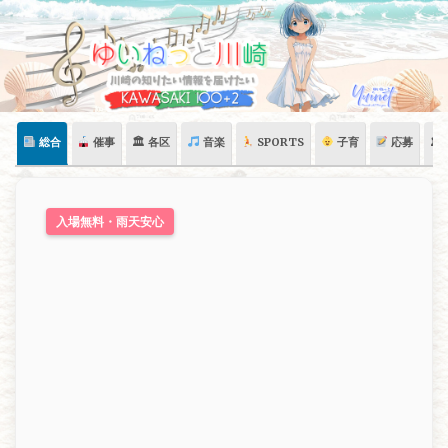
Skip
to
content
総合
催事
🏛 各区
音楽
SPORTS
子育
応募
🏛
入場無料・雨天安心