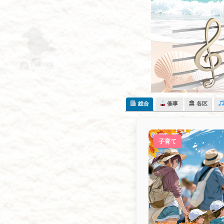
Skip
to
content
総合
催事
🏛 各区
子育て