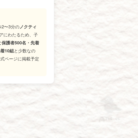
2〜3分の
ノクティ
ロアにわたるため、子
保護者500名・先着
と少数なの
着10組
公式ページに掲載予定