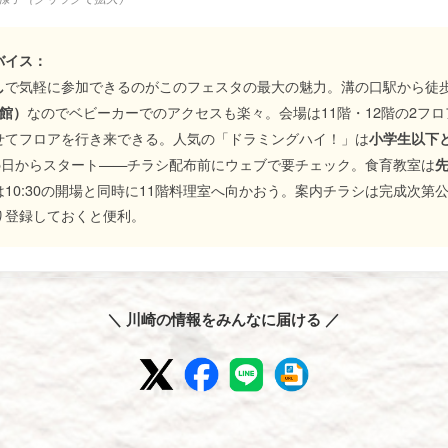
バイス：
で気軽に参加できるのがこのフェスタの最大の魅力。溝の口駅から徒歩
し
なのでベビーカーでのアクセスも楽々。会場は11階・12階の2フ
民館）
せてフロアを行き来できる。人気の「ドラミングハイ！」は
小学生以下と
15日からスタート——チラシ配布前にウェブで要チェック。食育教室は
先
10:30の開場と同時に11階料理室へ向かおう。案内チラシは完成次第
り登録しておくと便利。
＼ 川崎の情報をみんなに届ける ／