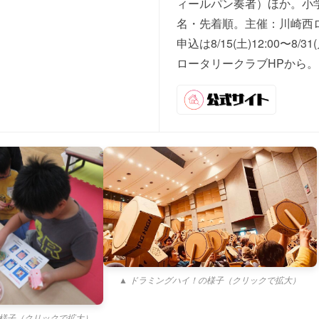
ィールパン奏者）ほか。小学
名・先着順。主催：川崎西
申込は8/15(土)12:00〜8/3
ロータリークラブHPから。
▲ ドラミングハイ！の様子（クリックで拡大）
の様子（クリックで拡大）