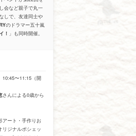
し会など親子で丸一
なしで、友達同士や
RY
のドラマー五十嵐
イ！
」も同時開催。
:45〜11:15（開
恵
さんによる0歳から
形アート・手作りお
オリジナルポシェッ