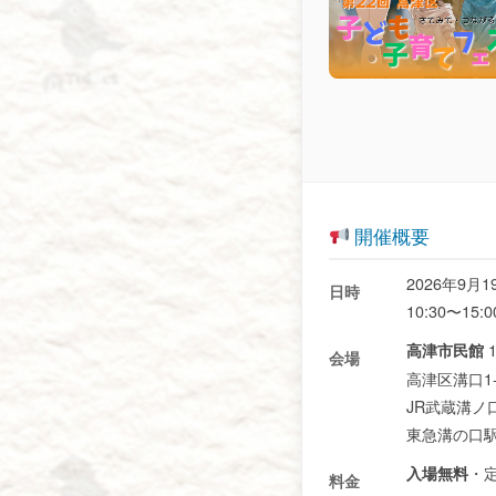
開催概要
2026年9月1
日時
10:30〜15:0
高津市民館
会場
高津区溝口1-
JR武蔵溝ノ
東急溝の口駅
・
入場無料
料金