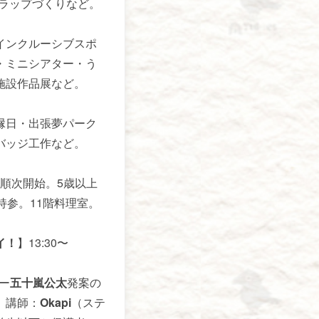
トラップづくりなど。
インクルーシブスポ
・ミニシアター・う
施設作品展など。
縁日・出張夢パーク
バッジ工作など。
〜順次開始。5歳以上
持参。11階料理室。
イ！
】13:30〜
ー
五十嵐公太
発案の
。講師：
Okapi
（ステ