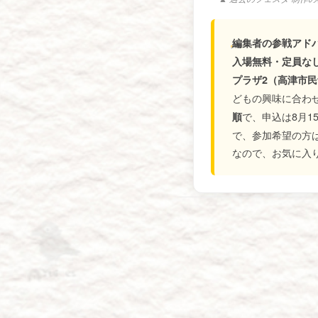
編集者の参戦アド
入場無料・定員な
プラザ2（高津市
どもの興味に合わ
で、申込は8月
順
で、参加希望の方は
なので、お気に入