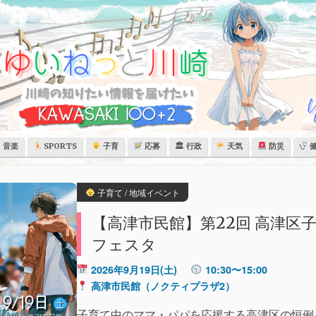
音楽
SPORTS
子育
応募
🏛 行政
天気
防災
子育て / 地域イベント
【高津市民館】第22回 高津区
フェスタ
2026年9月19日(土)
10:30〜15:00
高津市民館（ノクティプラザ2）
子育て中のママ・パパを応援する高津区の恒例