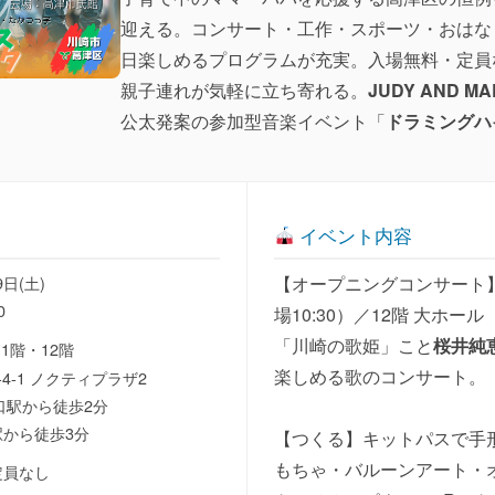
迎える。コンサート・工作・スポーツ・おはな
日楽しめるプログラムが充実。入場無料・定員
親子連れが気軽に立ち寄れる。
JUDY AND MA
公太発案の参加型音楽イベント「
ドラミングハ
イベント内容
9日(土)
【オープニングコンサート】10
0
場10:30）／12階 大ホール
「川崎の歌姫」こと
桜井純
11階・12階
楽しめる歌のコンサート。
4-1 ノクティプラザ2
口駅から徒歩2分
から徒歩3分
【つくる】キットパスで手
もちゃ・バルーンアート・
定員なし