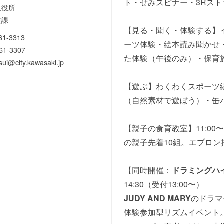
ト・せみスピナー・3Rス
区役所
進課
【見る・聞く・体験する】
61-3313
ーツ体験・絵本読み聞かせ
61-3307
た体験（午後のみ）・保育
ui@city.kawasaki.jp
【遊ぶ】わくわくスポーツ
（自然素材で遊ぼう）・缶
【親子の食育教室】11:00
の親子先着10組。エプロン
【同時開催：
ドラミングハ
14:30（受付13:00〜）
JUDY AND MARY
のドラマ
体験参加型リズムイベント