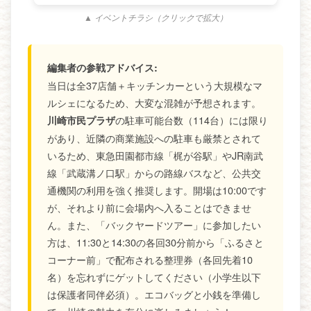
▲ イベントチラシ（クリックで拡大）
編集者の参戦アドバイス:
当日は全37店舗＋キッチンカーという大規模なマ
ルシェになるため、大変な混雑が予想されます。
の駐車可能台数（114台）には限り
川崎市民プラザ
があり、近隣の商業施設への駐車も厳禁とされて
いるため、東急田園都市線「梶が谷駅」やJR南武
線「武蔵溝ノ口駅」からの路線バスなど、公共交
通機関の利用を強く推奨します。開場は10:00です
が、それより前に会場内へ入ることはできませ
ん。また、「バックヤードツアー」に参加したい
方は、11:30と14:30の各回30分前から「ふるさと
コーナー前」で配布される整理券（各回先着10
名）を忘れずにゲットしてください（小学生以下
は保護者同伴必須）。エコバッグと小銭を準備し