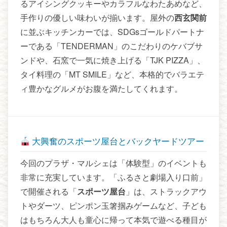
るアイシングクッキーやカラフルなわたあめなど、
手作りの優しい味わいが揃います。屋外の
西玄関前
に並ぶキッチンカーでは、SDGsゴールドパートナ
ーである「TENDERMAN」のこだわりのケバブサ
ンドや、石窯で一気に焼き上げる「TJK PIZZA」、
タイ料理の「MT SMILE」など、本格的でバラエテ
ィ豊かなグルメがお腹を満たしてくれます。
大興奮のスポーツ屋台とバックヤードツアー
今回のプラザ・マルシェは「体験型」のイベントも
非常に充実しています。「ふるさと劇場入り口前」
で開催される「
スポーツ屋台
」は、ストラックアウ
トやダーツ、ピンポン玉箸掴みゲームなど、子ども
はもちろん大人も童心に帰って本気で遊べる種目が