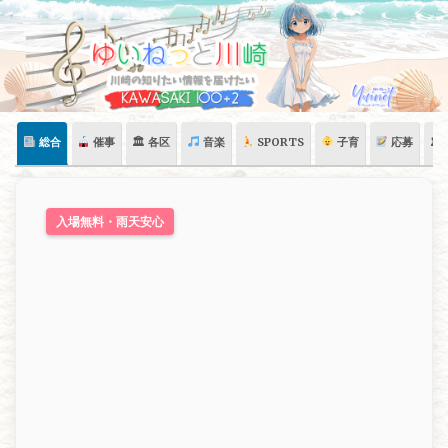
Skip
to
content
総合
催事
🏛 各区
音楽
SPORTS
子育
応募
🏛
入場無料・雨天安心