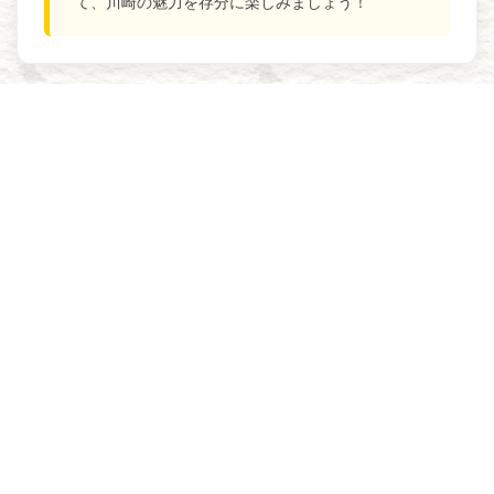
て、川崎の魅力を存分に楽しみましょう！
＼ 川崎の情報をみんなに届ける ／
投
【カルッツかわさき】豪華伊豆旅行を狙え！「第3回 カルッツ
稿
かわさき杯 ボッチャ大会」【6/20】
ナ
ビ
子育て お知らせ・イベント情報【宮前区】