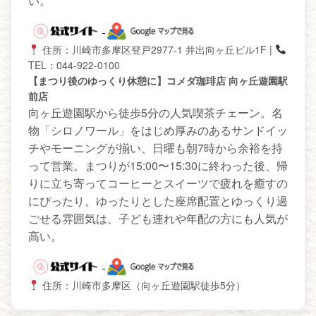
い。
住所：川崎市多摩区登戸2977-1 井出向ヶ丘ビル1F
|
TEL：044-922-0100
【まつり後のゆっくり休憩に】コメダ珈琲店 向ヶ丘遊園駅
前店
向ヶ丘遊園駅から徒歩5分の人気喫茶チェーン。名
物「シロノワール」をはじめ厚みのあるサンドイッ
チやモーニングが揃い、日曜も朝7時から余裕を持
って営業。まつりが15:00〜15:30に終わった後、帰
りに立ち寄ってコーヒーとスイーツで疲れを癒すの
にぴったり。ゆったりとした座席配置とゆっくり過
ごせる雰囲気は、子ども連れや年配の方にも人気が
高い。
住所：川崎市多摩区（向ヶ丘遊園駅徒歩5分）