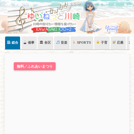
Skip
to
content
総合
催事
🏛 各区
音楽
SPORTS
子育
応募
🏛
無料／ふれあいまつり