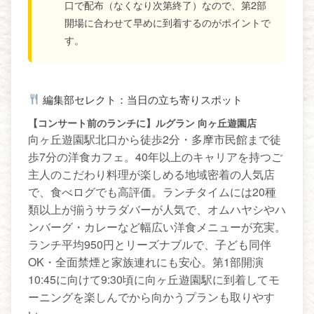
口で配布（なくなり次第終了）なので、第2部
開場に合わせて早めに到着するのがポイントで
す。
編集部セレクト：当日の立ち寄りスポット
【コンサート前のランチに】ルグラン 向ヶ丘遊園店
向ヶ丘遊園駅北口から徒歩2分・多摩市民館まで徒
歩7分の洋食カフェ。40年以上のキャリアを持つご
主人のこだわり料理が楽しめる地域密着の人気店
で、食べログでも高評価。ランチタイムには20種
類以上が揃うサラダバーが人気で、オムハヤシやハ
ンバーグ・カレーなど幅広い洋食メニューが充実。
ランチ平均950円とリーズナブルで、子ども同伴
OK・全面禁煙と家族連れにも安心。第1部開演
10:45に向けて9:30頃に向ヶ丘遊園駅に到着してモ
ーニングを楽しんでから向かうプランも取りやす