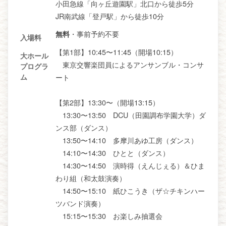
小田急線「向ヶ丘遊園駅」北口から徒歩5分
JR南武線「登戸駅」から徒歩10分
・事前予約不要
無料
入場料
【第1部】10:45〜11:45（開場10:15）
大ホール
東京交響楽団員によるアンサンブル・コンサ
プログラ
ート
ム
【第2部】13:30〜（開場13:15）
13:30〜13:50 DCU（田園調布学園大学）ダ
ンス部（ダンス）
13:50〜14:10 多摩川あゆ工房（ダンス）
14:10〜14:30 ひとと（ダンス）
14:30〜14:50 演時得（えんじぇる）＆ひま
わり組（和太鼓演奏）
14:50〜15:10 紙ひこうき（ザ☆チキンハー
ツバンド演奏）
15:15〜15:30 お楽しみ抽選会