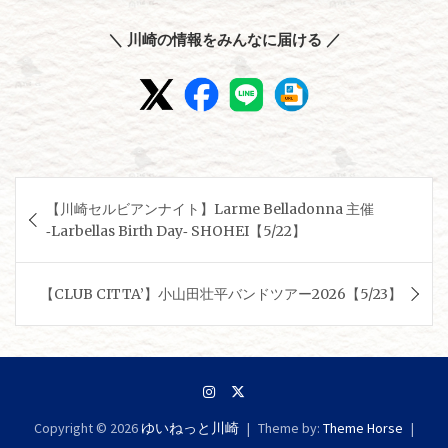
＼ 川崎の情報をみんなに届ける ／
投
【川崎セルビアンナイト】Larme Belladonna 主催
稿
‐Larbellas Birth Day‐ SHOHEI【5/22】
ナ
ビ
【CLUB CITTA’】小山田壮平バンドツアー2026【5/23】
ゲ
ー
シ
ョ
Copyright © 2026
ゆいねっと川崎
Theme by:
Theme Horse
ン