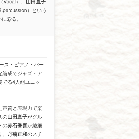
（Vocal）、
山田直子
B.percussion）という
かに彩る。
ース・ピアノ・パー
な編成でジャズ・ア
奏でる4人組ユニッ
だ声質と表現力で楽
スの
山田直子
がグル
ノの
赤石香喜
が繊細
り、
丹菊正和
のスチ