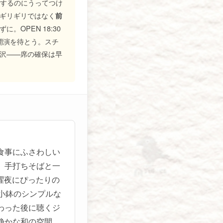
ュするのにうってつけ
ギリギリではなく
前
。OPEN 18:30
ら開演を待とう。スチ
沢——席の確保は早
食事にふさわしい
、手打ちそばと一
曜夜にぴったりの
小鉢のシンプルな
わった後に聴くジ
静かな和の空間