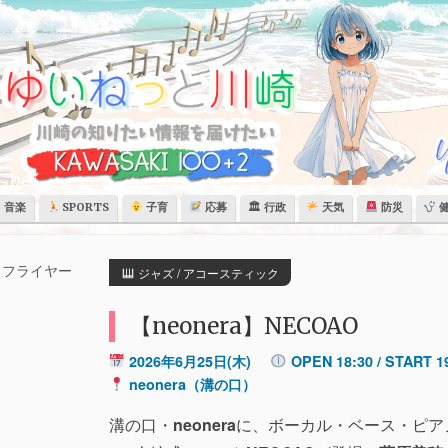
音楽
SPORTS
子育
応募
🏛 行政
天気
防災
ジャズ / アコースティック
【neonera】NECOAO
2026年6月25日(木)
OPEN 18:30 / START 1
neonera（溝の口）
溝の口・
neonera
に、ボーカル・ベース・ピア