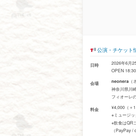
公演・チケット
2026年6月2
日時
OPEN 18:30
（
neonera
会場
神奈川県川崎市
フィオーレの
¥4,000（
料金
※ミュージッ
※飲食はQR
（PayPay /