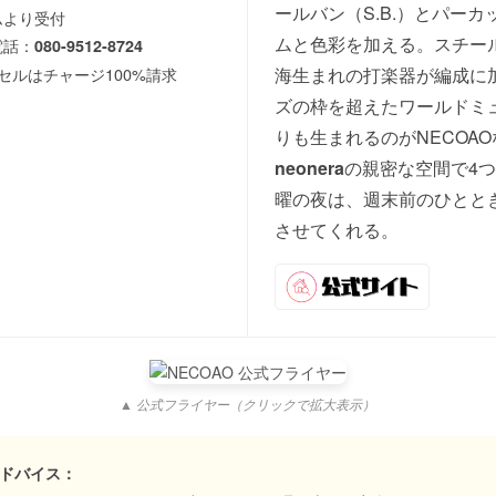
ールバン（S.B.）とパー
ムより受付
ムと色彩を加える。スチー
電話：
080-9512-8724
セルはチャージ100%請求
海生まれの打楽器が編成に
ズの枠を超えたワールドミ
りも生まれるのがNECOA
neonera
の親密な空間で4
曜の夜は、週末前のひとと
させてくれる。
▲ 公式フライヤー（クリックで拡大表示）
ドバイス：