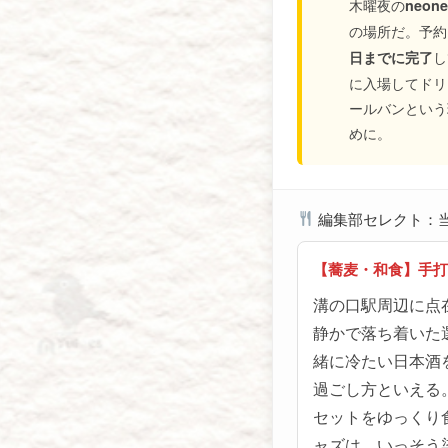
木曜夜の
neone
の場所だ。予約
し
日までに完了
に入場してドリ
ールバンという
めに。
編集部セレクト：
【蕎麦・和食】手打
溝の口駅周辺に点
静かで落ち着いた
緒に冷たい日本酒
過ごし方といえる。S
セットをゆっくり
ャズは、いっそう