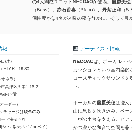
の4人編成ユニット
NECOAO
が登場。
藤原美穂
（Bass）、
赤石香喜
（Piano）、
丹菊正和
（S.
個性豊かな4名が木曜の夜を静かに、そして豊
情報
アーティスト情報
5日(木)
NECOAO
は、ボーカル・ベ
 / START 19:30
カッションという室内楽的
コースティックサウンドを
ネオネラ）
ト。
高津区久本1-16-21
森内 2階
ボーカルの
藤原美穂
は澄ん
＋1オーダー）
曲に息吹を吹き込み、ベー
クチャージは
現金のみ
ーヴの土台を支える。ピア
コード決済も可
 d払い / 楽天ペイ / auペイ）
かつ豊かな和音で空間を彩