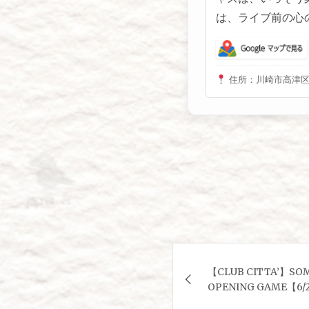
は、ライブ前の心
住所：川崎市高津区
投
【CLUB CITTA’】SOM
稿
OPENING GAME【6/