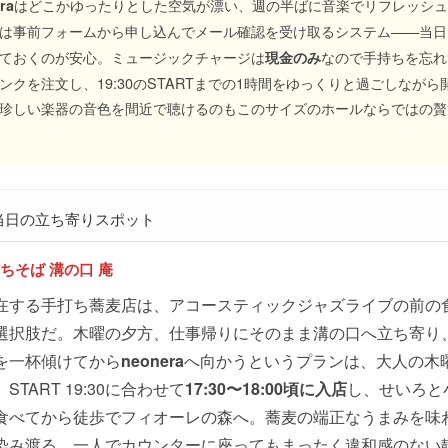
はどこかゆったりとした空気が漂い、週の半ばに音楽でリフレッシ
ra
は事前フォームから申し込んでメール確認を受け取るシステム——当日
ておくのが安心。ミュージックチャージは
なので手持ちを忘れずに
現金のみ
ンクを注文し、19:30のSTARTまでの1時間をゆっくりと過ごしなが
珍しい楽器の音色を間近で聴けるのもこのサイズのホールならではの贅
当日の立ち寄りスポット
ちそば 溝の口 庵
在する手打ち蕎麦店は、アコースティックジャズライブの前の
選択肢だ。木曜の夕方、仕事帰りにそのまま溝の口へ立ち寄り
を一杯傾けてから
neonera
へ向かうというプランは、大人の木
TART 19:30に合わせて
17:30〜18:00頃に入店
し、せいろと
食べてから徒歩でフィオーレの森へ。蕎麦の端正なうまみを味
染み渡る。一人でカウンターに座ってもまったく違和感のない