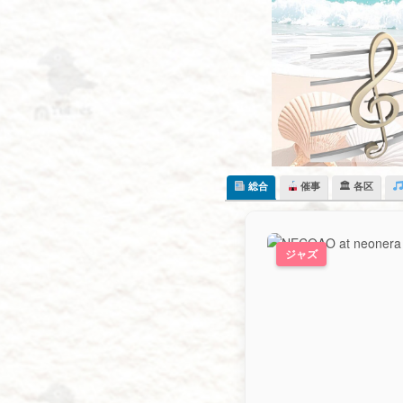
Skip
to
content
総合
催事
🏛 各区
ジャズ