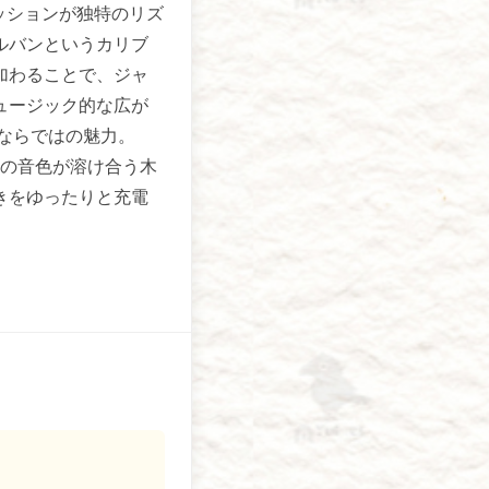
カッションが独特のリズ
ルバンというカリブ
加わることで、ジャ
ュージック的な広が
Oならではの魅力。
つの音色が溶け合う木
きをゆったりと充電