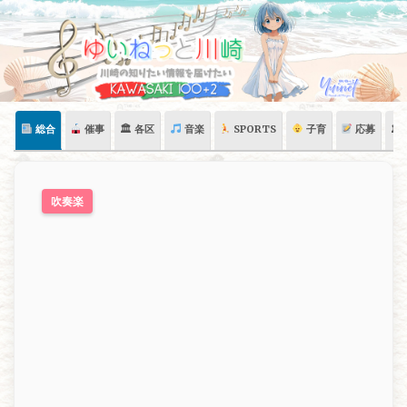
Skip
to
content
総合
催事
🏛 各区
音楽
SPORTS
子育
応募
🏛
吹奏楽