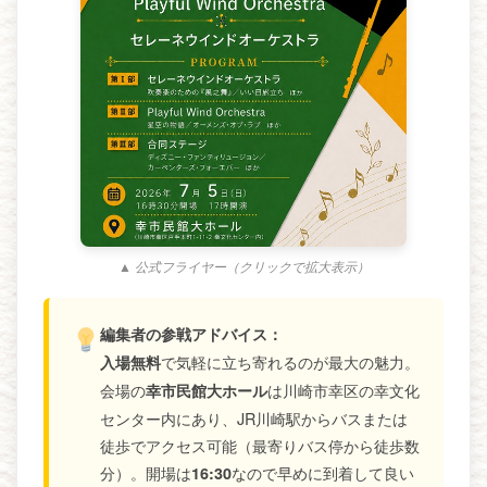
▲ 公式フライヤー（クリックで拡大表示）
編集者の参戦アドバイス：
で気軽に立ち寄れるのが最大の魅力。
入場無料
会場の
は川崎市幸区の幸文化
幸市民館大ホール
センター内にあり、JR川崎駅からバスまたは
徒歩でアクセス可能（最寄りバス停から徒歩数
分）。開場は
なので早めに到着して良い
16:30