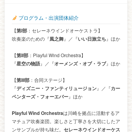
プログラム・出演団体紹介
【
第I部
：セレーネウインドオーケストラ】
吹奏楽のための『
風之舞
』／『
いい日旅立ち
』ほか
【
第II部
：Playful Wind Orchestra】
『
星空の物語
』／『
オーメンズ・オブ・ラブ
』ほか
【
第III部
：合同ステージ】
『
ディズニー・ファンティリュージョン
』／『
カー
ペンターズ・フォーエバー
』ほか
Playful Wind Orchestra
は川崎を拠点に活動するア
マチュア吹奏楽団。楽しさと丁寧さを大切にしたア
ンサンブルが持ち味だ。
セレーネウインドオーケス