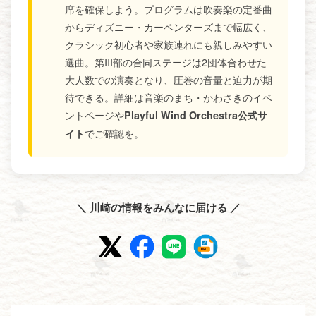
席を確保しよう。プログラムは吹奏楽の定番曲
からディズニー・カーペンターズまで幅広く、
クラシック初心者や家族連れにも親しみやすい
選曲。第III部の合同ステージは2団体合わせた
大人数での演奏となり、圧巻の音量と迫力が期
待できる。詳細は音楽のまち・かわさきのイベ
ントページや
Playful Wind Orchestra公式サ
でご確認を。
イト
＼ 川崎の情報をみんなに届ける ／
投