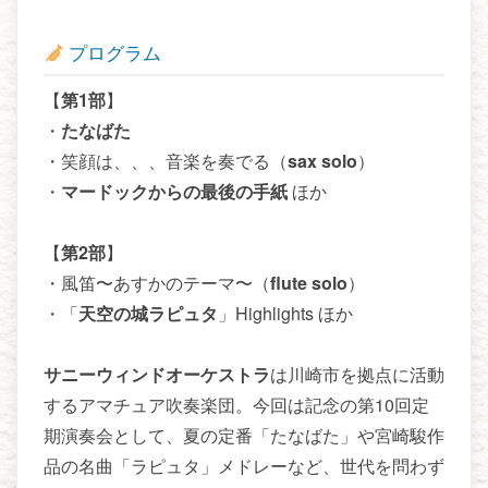
プログラム
【
第1部
】
・
たなばた
・笑顔は、、、音楽を奏でる（
sax solo
）
・
マードックからの最後の手紙
ほか
【
第2部
】
・風笛〜あすかのテーマ〜（
flute solo
）
・「
天空の城ラピュタ
」Highlights ほか
サニーウィンドオーケストラ
は川崎市を拠点に活動
するアマチュア吹奏楽団。今回は記念の第10回定
期演奏会として、夏の定番「たなばた」や宮崎駿作
品の名曲「ラピュタ」メドレーなど、世代を問わず