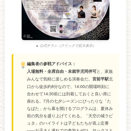
▲ 公式チラシ（クリックで拡大表示）
編集者の参戦アドバイス：
と、家族
入場無料・全席自由・未就学児同伴可
みんなで気軽に楽しめる演奏会だ。
北
宮前平駅
口から徒歩約8分なので、14:00の開場時刻に
合わせて14:30前には到着しておくと良い席に
座れる。7月の七夕シーズンにぴったりな「た
なばた」から幕を開けるプログラムは、夏休み
前の気分を盛り上げてくれる。「天空の城ラピ
ュタ」のハイライトは子どもたちが喜ぶ定番
——お子さん連れでの参加もぜひ。サックスと