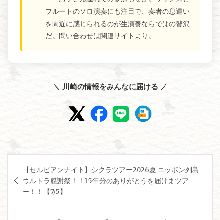
フルートのソロ演奏にも注目で、奏者の息遣い
を間近に感じられるのが生演奏ならではの贅沢
だ。問い合わせは関連サイトより。
＼ 川崎の情報をみんなに届ける ／
投
【セルビアンナイト】シクラツアー2026夏 ニッポン列島
稿
ウルトラ感謝祭！！15年分のありがとうを届けまツア
ナ
ー！！【7/5】
ビ