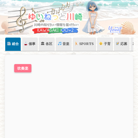
Skip
to
content
総合
催事
🏛 各区
音楽
SPORTS
子育
応募
🏛
吹奏楽