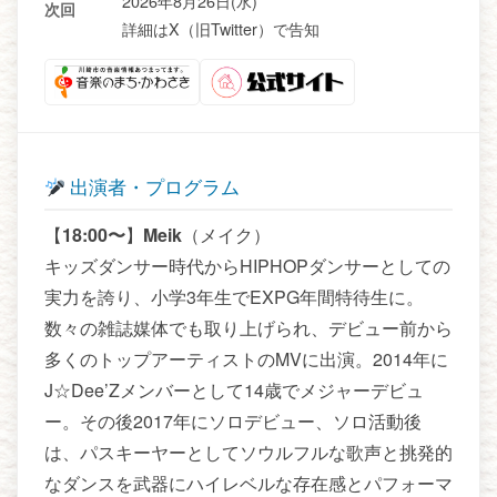
2026年8月26日(水)
次回
詳細はX（旧Twitter）で告知
出演者・プログラム
【
18:00〜
】
Meik
（メイク）
キッズダンサー時代からHIPHOPダンサーとしての
実力を誇り、小学3年生でEXPG年間特待生に。
数々の雑誌媒体でも取り上げられ、デビュー前から
多くのトップアーティストのMVに出演。2014年に
J☆Dee’Zメンバーとして14歳でメジャーデビュ
ー。その後2017年にソロデビュー、ソロ活動後
は、パスキーヤーとしてソウルフルな歌声と挑発的
なダンスを武器にハイレベルな存在感とパフォーマ