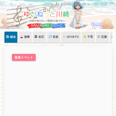
Skip
to
content
総合
催事
🏛 各区
音楽
SPORTS
子育
応募
🏛
音楽イベント