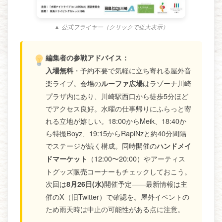
▲ 公式フライヤー（クリックで拡大表示）
編集者の参戦アドバイス：
・予約不要で気軽に立ち寄れる屋外音
入場無料
楽ライブ。会場の
はラゾーナ川崎
ルーファ広場
プラザ内にあり、川崎駅西口から徒歩5分ほど
でアクセス良好。水曜の仕事帰りにふらっと寄
れる立地が嬉しい。18:00からMeik、18:40か
ら特撮Boyz、19:15からRapiNzと約40分間隔
でステージが続く構成。同時開催の
ハンドメイ
（12:00〜20:00）やアーティス
ドマーケット
トグッズ販売コーナーもチェックしておこう。
次回は
開催予定——最新情報は主
8月26日(水)
催のX（旧Twitter）で確認を。屋外イベントの
ため雨天時は中止の可能性がある点に注意。