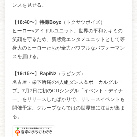
ンスを見せる。
【
18:40〜
】
特撮Boyz
（トクサツボイズ）
ヒーロー×アイドルユニット。世界の平和とキミの
笑顔を守るため、新感覚エンタメユニットとして等
身大のヒーローたちが全力パワフルなパフォーマン
スを届ける。
【
19:15〜
】
RapiNz
（ラピンズ）
名古屋・栄下所属の4人組ダンス＆ボーカルグルー
プ。7月7日に初のCDシングル「イベント・デイナ
ー」をリリースしたばかりで、リリースイベントも
開催予定。グループならではの世界観に注目が集ま
る。