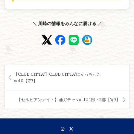
＼ 川崎の情報をみんなに届ける ／
投
【CLUB CITTA’】CLUB CITTA’に立っちった
稿
vol.0【7/7】
ナ
ビ
【セルビアンナイト】踊ガチャ vol.12 1部・2部【7/9】
ゲ
ー
シ