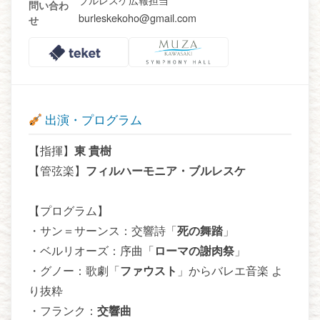
問い合わ
burleskekoho@gmail.com
せ
出演・プログラム
【指揮】
東 貴樹
【管弦楽】
フィルハーモニア・ブルレスケ
【プログラム】
・サン＝サーンス：交響詩「
死の舞踏
」
・ベルリオーズ：序曲「
ローマの謝肉祭
」
・グノー：歌劇「
ファウスト
」からバレエ音楽 よ
り抜粋
・フランク：
交響曲