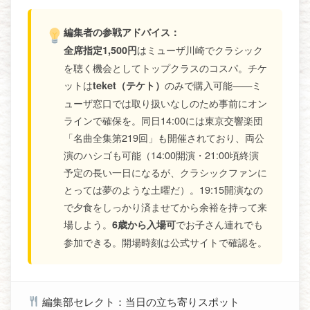
編集者の参戦アドバイス：
はミューザ川崎でクラシック
全席指定1,500円
を聴く機会としてトップクラスのコスパ。チケ
ットは
のみで購入可能——ミ
teket（テケト）
ューザ窓口では取り扱いなしのため事前にオン
ラインで確保を。同日14:00には東京交響楽団
「名曲全集第219回」も開催されており、両公
演のハシゴも可能（14:00開演・21:00頃終演
予定の長い一日になるが、クラシックファンに
とっては夢のような土曜だ）。19:15開演なの
で夕食をしっかり済ませてから余裕を持って来
場しよう。
でお子さん連れでも
6歳から入場可
参加できる。開場時刻は公式サイトで確認を。
編集部セレクト：当日の立ち寄りスポット