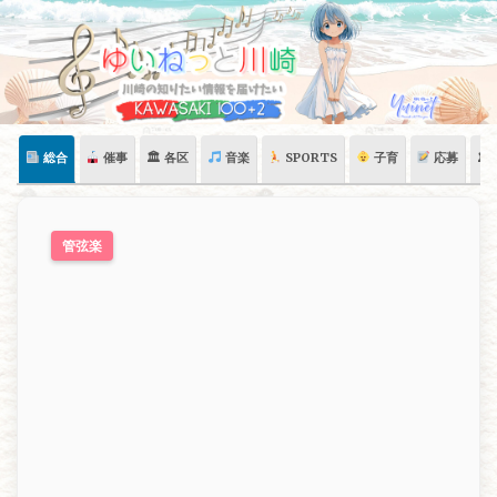
Skip
to
content
総合
催事
🏛 各区
音楽
SPORTS
子育
応募
🏛
管弦楽