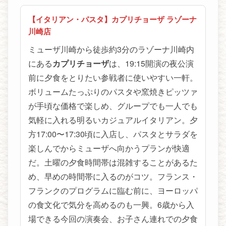
【イタリアン・パスタ】カプリチョーザ ラゾーナ
川崎店
ミューザ川崎から徒歩約3分のラゾーナ川崎内
にある
カプリチョーザ
は、19:15開演の夜公演
前に夕食をとりたい参戦者に使いやすい一軒。
ボリュームたっぷりのパスタや窯焼きピッツァ
が手頃な価格で楽しめ、グループでも一人でも
気軽に入れる明るいカジュアルイタリアン。夕
方17:00〜17:30頃に入店し、パスタとサラダを
楽しんでからミューザへ向かうプランが快適
だ。土曜の夕食時間帯は混雑することがあるた
め、早めの時間帯に入るのがコツ。フランス・
フランクのプログラムに臨む前に、ヨーロッパ
の食文化で気分を高めるのも一興。6歳から入
場できる今回の演奏会、お子さん連れでの夕食