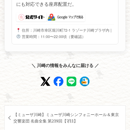
にも対応できる座席配置だ。
住所：川崎市幸区堀川町72-1 ラゾーナ川崎プラザ内
|
営業時間：11:00〜22:00頃（要確認）
＼ 川崎の情報をみんなに届ける ／
投
【ミューザ川崎】ミューザ川崎シンフォニーホール＆東京
稿
交響楽団 名曲全集 第219回【7/11】
ナ