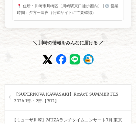
住所：川崎市川崎区（川崎駅東口徒歩圏内）
|
営業
時間：夕方〜深夜（公式サイトにて要確認）
＼ 川崎の情報をみんなに届ける ／
投
【SUPERNOVA KAWASAKI】Re:AcT SUMMER FES
稿
2026 1部・2部【7/12】
ナ
ビ
【ミューザ川崎】MUZAランチタイムコンサート7月 東京
ゲ
交響楽団メンバーによる 真夏のブリリアント・ブラス
【7/14】