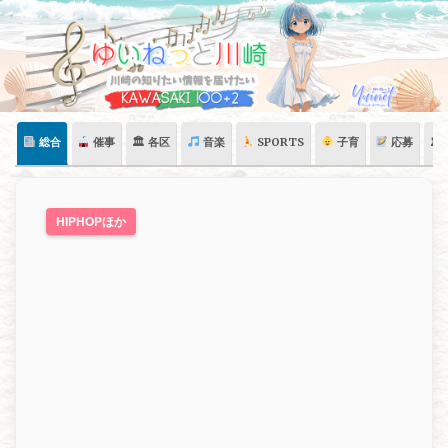
Skip
to
content
総合
催事
🏛 各区
音楽
SPORTS
子育
応募
🏛
HIPHOPほか