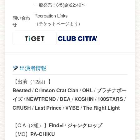
一般発売：6/5(金)22:40〜
Recreation Links
問い合わ
（チケットページより）
せ
出演者情報
【出演（12組）】
Bestted
/
Crimson Crat Clan
/
OHL
/
プラチナボー
イズ
/
NEWTREND
/
DEA
/
KOSHIN
/
100STARS
/
CRUSH
/
Last Prince
/
VYBE
/
The Right Light
【O.A（2組）】
Find=i
/
ジャンクロップ
【MC】
PA-CHIKU