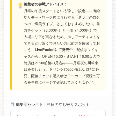
編集者の参戦アドバイス：
月曜の午後スタートという珍しい設定——有給
やリモートワーク後に直行する「週明けの自分
へのご褒美ライブ」としておすすめしたい。前
方チケット（8,000円）と一般（4,000円）で
入場エリアが異なるため、推しアーティストを
できるだけ近くで見たい方は前方を確保してお
こう。
、配信はツイキ
LivePocketにて発売中
ャスから。OPEN 15:30・START 16:00なので
終演は21:00前後の見込み——月曜夜の川崎東
口を楽しもう。ドリンク代600円は入場時に必
要。配信チケット購入者はアーカイブ視聴の可
否を事前にページで確認しておくと安心だ。
編集部セレクト：当日の立ち寄りスポット