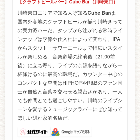
【クラフトビールバー】Cube Bar（川崎東口）
川崎東口エリアで知る人ぞ知る
Cube Bar
は、
国内外各地のクラフトビールが揃う川崎きって
の実力派バーだ。タップから注がれる常時ライ
ンナップは季節や仕入れによって変わり、IPA
からスタウト・サワーエールまで幅広いスタイ
ルが楽しめる。音楽劇場の終演後（21:00前
後）に立ち寄り、ライブの余韻を語りながら一
杯傾けるのに最高の環境だ。カウンター中心の
コンパクトな空間はHIPHOPやR&Bのファン同
士が自然と言葉を交わせる親密さがあり、一人
でも仲間とでも過ごしやすい。川崎のライブシ
ーンを愛するミュージックラバーにぜひ知って
ほしい隠れ家的名店だ。