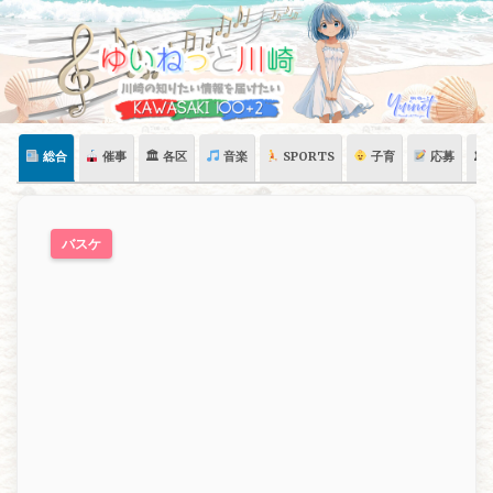
Skip
to
content
総合
催事
🏛 各区
音楽
SPORTS
子育
応募
🏛
バスケ