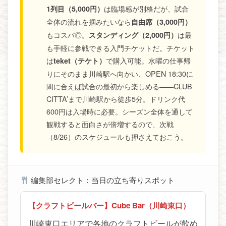
は臨場感が別格だが、試合
1列目（5,000円）
全体の流れを掴みたいなら
自由席（3,000円）
もコスパ◎。
は最
スタンディング（2,000円）
も手軽に参戦できる入門チケットだ。チケット
は
で購入可能。水曜の仕事帰
teket（テケト）
りにそのまま川崎駅へ向かい、OPEN 18:30に
間に合えば試合の最初から楽しめる——CLUB
CITTA’まで川崎駅から徒歩5分。ドリンク代
600円は入場時に必要。シーズン全体を通して
観戦すると面白さが倍増するので、次戦
（8/26）のスケジュールも押さえておこう。
編集部セレクト：当日の立ち寄りスポット
【クラフトビールバー】Cube Bar（川崎東口）
川崎東口エリアで各地のクラフトビールが飲め