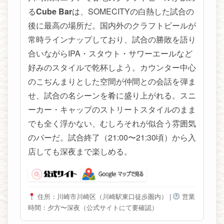
る
Cube Bar
は、SOMECITYの白熱した試合の
後に最高の場所だ。国内外のクラフトビールが
常時ラインナップしており、試合の勝敗を語り
合いながらIPA・スタウト・サワーエールなど
好みのスタイルで乾杯しよう。カウンター中心
のこぢんまりとした空間が仲間との会話を弾ま
せ、試合の名シーンを肴に盛り上がれる。スニ
ーカー・キャップのストリートスタイルのまま
でも全く浮かない、むしろそれが似合う雰囲気
のバーだ。試合終了（21:00〜21:30頃）から入
店しても深夜まで楽しめる。
住所：川崎市川崎区（川崎駅東口徒歩圏内）
|
営業
時間：夕方〜深夜（公式サイトにて要確認）