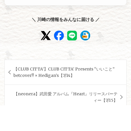
＼ 川崎の情報をみんなに届ける ／
投
【CLUB CITTA’】CLUB CITTA’ Presents “いいこと”
稿
betcover!! × Hedigan’s【7/14】
ナ
ビ
【neonera】武田愛 アルバム『Heart』リリースパーテ
ゲ
ィー【7/15】
ー
シ
ョ