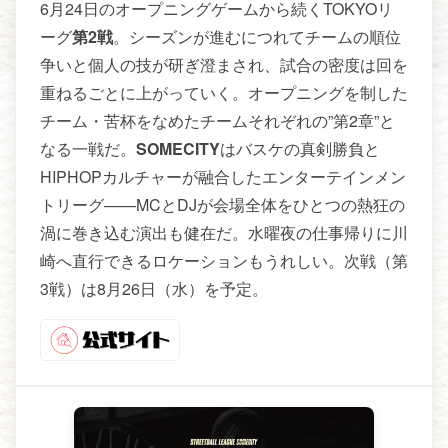
6月24日のオープニングゲームから続くTOKYOリ
ーグ
第2戦
。シーズンが進むにつれてチームの順位
争いと個人の技が研ぎ澄まされ、試合の密度は回を
重ねるごとに上がっていく。オープニングを制した
チーム・苦杯をなめたチームそれぞれの”第2章”と
なる一戦だ。
SOMECITY
はバスケの真剣勝負と
HIPHOPカルチャーが融合したエンターテインメン
トリーグ——MCとDJが会場全体をひとつの熱狂の
渦に巻き込む演出も健在だ。水曜夜の仕事帰りに川
崎へ直行できるロケーションもうれしい。次戦（第
3戦）は8月26日（水）を予定。