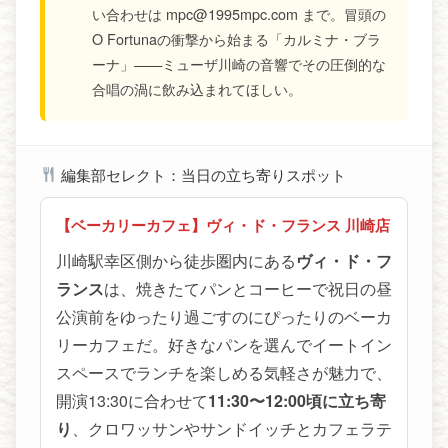
い合わせは mpc@1995mpc.com まで。冒頭の
O Fortunaの衝撃から始まる「カルミナ・ブラ
ーナ」——ミューザ川崎の音響でその圧倒的な
合唱の渦に飲み込まれてほしい。
編集部セレクト：当日の立ち寄りスポット
【ベーカリーカフェ】ヴィ・ド・フランス 川崎店
川崎駅幸区側から徒歩圏内にある
ヴィ・ド・フ
ランス
は、焼きたてパンとコーヒーで祝日の昼
公演前をゆったり過ごすのにぴったりのベーカ
リーカフェだ。好きなパンを選んでイートイン
スペースでランチを楽しめる気軽さが魅力で、
開演13:30に合わせて
11:30〜12:00頃に立ち寄
り
、クロワッサンやサンドイッチとカフェラテ