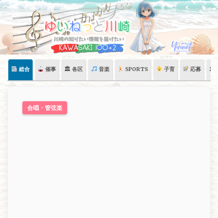
Skip
to
content
総合
催事
🏛 各区
音楽
SPORTS
子育
応募
🏛
合唱・管弦楽