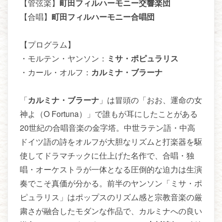
【管弦楽】
町田フィルハーモニー交響楽団
【合唱】
町田フィルハーモニー合唱団
【プログラム】
・モルテン・ヤンソン：
ミサ・ポピュラリス
・カール・オルフ：
カルミナ・ブラーナ
「
カルミナ・ブラーナ
」は冒頭の「おお、運命の女
神よ（O Fortuna）」で誰もが耳にしたことがある
20世紀の合唱音楽の金字塔。中世ラテン語・中高
ドイツ語の詩をオルフが大胆なリズムと打楽器を駆
使してドラマチックに仕上げた名作で、合唱・独
唱・オーケストラが一体となる圧倒的な迫力は生演
奏でこそ真価が分かる。前半のヤンソン「ミサ・ポ
ピュラリス」はポップスのリズム感と宗教音楽の厳
粛さが融合したモダンな作品で、カルミナへの良い