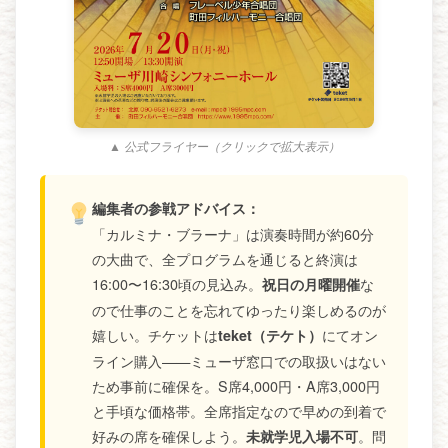
▲ 公式フライヤー（クリックで拡大表示）
編集者の参戦アドバイス：
「カルミナ・ブラーナ」は演奏時間が約60分
の大曲で、全プログラムを通じると終演は
16:00〜16:30頃の見込み。
な
祝日の月曜開催
ので仕事のことを忘れてゆったり楽しめるのが
嬉しい。チケットは
にてオン
teket（テケト）
ライン購入——ミューザ窓口での取扱いはない
ため事前に確保を。S席4,000円・A席3,000円
と手頃な価格帯。全席指定なので早めの到着で
好みの席を確保しよう。
。問
未就学児入場不可