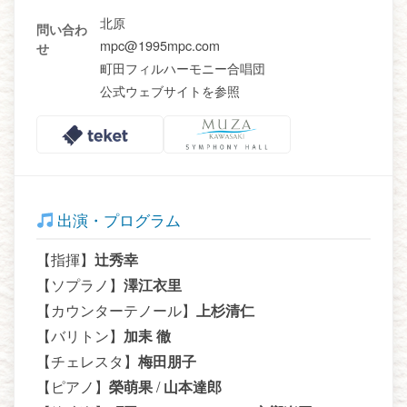
北原
問い合わ
mpc@1995mpc.com
せ
町田フィルハーモニー合唱団
公式ウェブサイトを参照
出演・プログラム
【指揮】
辻秀幸
【ソプラノ】
澤江衣里
【カウンターテノール】
上杉清仁
【バリトン】
加耒 徹
【チェレスタ】
梅田朋子
【ピアノ】
榮萌果
/
山本達郎