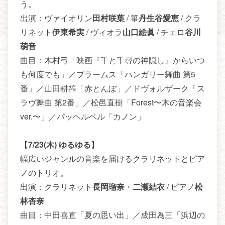
う。
出演：ヴァイオリン
田村咲葉
/ 箏
丹生谷愛恵
/ クラ
リネット
伊東希実
/ ヴィオラ
山口絵眞
/ チェロ
谷川
萌音
曲目：木村弓「映画『千と千尋の神隠し』からいつ
も何度でも」／ブラームス「ハンガリー舞曲 第5
番」／山田耕筰「赤とんぼ」／ドヴォルザーク「ス
ラヴ舞曲 第2番」／松邑直樹「Forest〜木の音楽会
ver.〜」／パッヘルベル「カノン」
【
7/23(木) ゆるゆる
】
幅広いジャンルの音楽を届けるクラリネットとピア
ノのトリオ。
出演：クラリネット
長岡瑠奈
・
二瀬結衣
/ ピアノ
松
林杏奈
曲目：中田喜直「夏の思い出」／成田為三「浜辺の