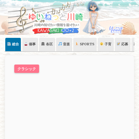
Skip
to
content
総合
催事
🏛 各区
音楽
SPORTS
子育
応募
🏛
クラシック