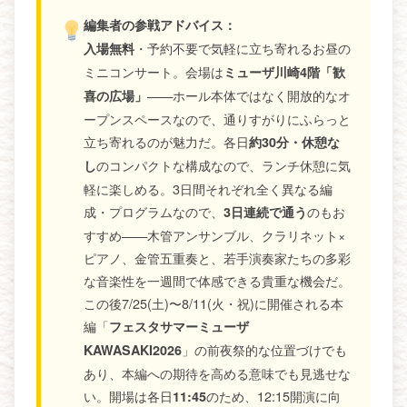
編集者の参戦アドバイス：
・予約不要で気軽に立ち寄れるお昼の
入場無料
ミニコンサート。会場は
ミューザ川崎4階「歓
——ホール本体ではなく開放的なオ
喜の広場」
ープンスペースなので、通りすがりにふらっと
立ち寄れるのが魅力だ。各日
約30分・休憩な
のコンパクトな構成なので、ランチ休憩に気
し
軽に楽しめる。3日間それぞれ全く異なる編
成・プログラムなので、
のもお
3日連続で通う
すすめ——木管アンサンブル、クラリネット×
ピアノ、金管五重奏と、若手演奏家たちの多彩
な音楽性を一週間で体感できる貴重な機会だ。
この後7/25(土)〜8/11(火・祝)に開催される本
編「
フェスタサマーミューザ
」の前夜祭的な位置づけでも
KAWASAKI2026
あり、本編への期待を高める意味でも見逃せな
い。開場は各日
のため、12:15開演に向
11:45