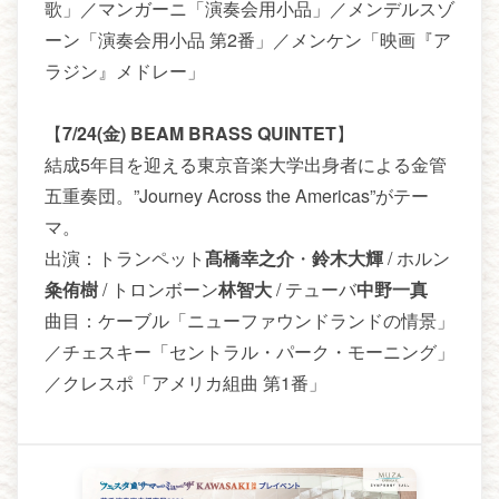
歌」／マンガーニ「演奏会用小品」／メンデルスゾ
ーン「演奏会用小品 第2番」／メンケン「映画『ア
ラジン』メドレー」
【
7/24(金) BEAM BRASS QUINTET
】
結成5年目を迎える東京音楽大学出身者による金管
五重奏団。”Journey Across the Americas”がテー
マ。
出演：トランペット
髙橋幸之介
・
鈴木大輝
/ ホルン
粂侑樹
/ トロンボーン
林智大
/ テューバ
中野一真
曲目：ケーブル「ニューファウンドランドの情景」
／チェスキー「セントラル・パーク・モーニング」
／クレスポ「アメリカ組曲 第1番」