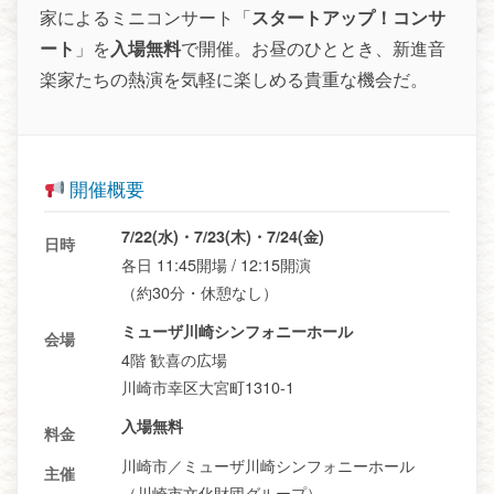
家によるミニコンサート「
スタートアップ！コンサ
ート
」を
入場無料
で開催。お昼のひととき、新進音
楽家たちの熱演を気軽に楽しめる貴重な機会だ。
開催概要
7/22(水)・7/23(木)・7/24(金)
日時
各日 11:45開場 / 12:15開演
（約30分・休憩なし）
ミューザ川崎シンフォニーホール
会場
4階 歓喜の広場
川崎市幸区大宮町1310-1
入場無料
料金
川崎市／ミューザ川崎シンフォニーホール
主催
（川崎市文化財団グループ）