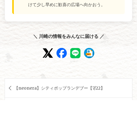
けて少し早めに歓喜の広場へ向かおう。
＼ 川崎の情報をみんなに届ける ／
投
【neonera】シティポップランデブー【7/22】
稿
ナ
【生田緑地】生田緑地スタンプラリー2026【7/18 –
ビ
8/30】
ゲ
ー