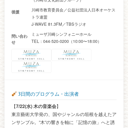
川崎市教育委員会／公益社団法人日本オーケス
後援
トラ連盟
J-WAVE 81.3FM／TBSラジオ
ミューザ川崎シンフォニーホール
問い合わ
TEL：044-520-0200（10:00〜18:00）
せ
3日間のプログラム・出演者
【
7/22(水) 木の音楽会
】
東京藝術大学発の、国やジャンルの垣根を越えたア
ンサンブル。”木”の響きを軸に「記憶の旅」へと誘