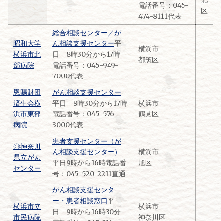
北
電話番号：045-
区
474-8111代表
総合相談センター／が
昭和大学
ん相談支援センター
平
横浜市
横浜市北
日 8時30分から17時
都筑区
部病院
電話番号：045-949-
7000代表
恩賜財団
がん相談支援センター
済生会横
平日 8時30分から17時
横浜市
浜市東部
電話番号：045-576-
鶴見区
病院
3000代表
患者支援センター（が
◎神奈川
ん相談支援センター）
横浜市
県立がん
平日9時から16時電話番
旭区
センター
号：045-520-2211直通
がん相談支援センタ
ー・患者相談窓口
平
横浜市立
横浜市
日 9時から16時30分
市民病院
神奈川区