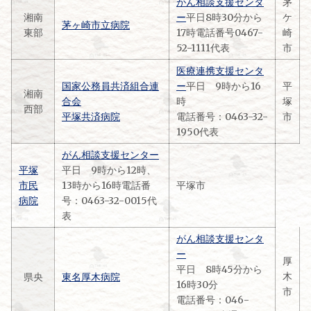
がん相談支援センタ
茅
湘南
ー
平日8時30分から
ケ
茅ヶ崎市立病院
東部
17時電話番号0467-
崎
52-1111代表
市
医療連携支援センタ
国家公務員共済組合連
ー
平日 9時から16
平
湘南
合会
時
塚
西部
平塚共済病院
電話番号：0463-32-
市
1950代表
がん相談支援センター
平塚
平日 9時から12時、
市民
13時から16時電話番
平塚市
病院
号：0463-32-0015代
表
がん相談支援センタ
ー
厚
平日 8時45分から
木
県央
東名厚木病院
16時30分
市
電話番号：046-