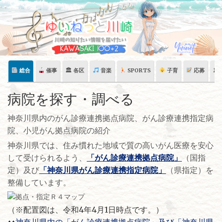
Skip
to
content
総合
催事
🏛 各区
音楽
SPORTS
子育
応募
🏛
病院を探す・調べる
神奈川県内のがん診療連携拠点病院、がん診療連携指定病
院、小児がん拠点病院の紹介
神奈川県では、住み慣れた地域で質の高いがん医療を安心
して受けられるよう、
「がん診療連携拠点病院」
（国指
定）及び
「神奈川県がん診療連携指定病院」
（県指定）を
整備しています。
（※配置図は、令和4年4月1日時点です。）