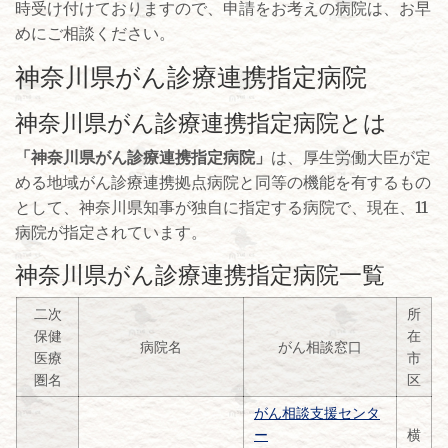
時受け付けておりますので、申請をお考えの病院は、お早
めにご相談ください。
神奈川県がん診療連携指定病院
神奈川県がん診療連携指定病院とは
「神奈川県がん診療連携指定病院」
は、厚生労働大臣が定
める地域がん診療連携拠点病院と同等の機能を有するもの
として、神奈川県知事が独自に指定する病院で、現在、11
病院が指定されています。
神奈川県がん診療連携指定病院一覧
二次
所
保健
在
病院名
がん相談窓口
医療
市
圏名
区
がん相談支援センタ
ー
横