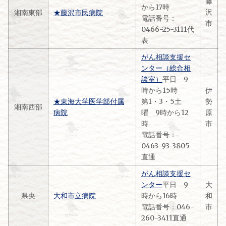
藤
から17時
沢
湘南東部
★
藤沢市民病院
電話番号：
市
0466-25-3111代
表
がん相談支援セ
ンター（総合相
談室）
平日 9
時から15時
伊
★東海大学医学部付属
第1・3・5土
勢
湘南西部
病院
曜 9時から12
原
時
市
電話番号：
0463-93-3805
直通
がん相談支援セ
ンター
平日 9
大
県央
大和市立病院
時から16時
和
電話番号：046-
市
260-3411直通