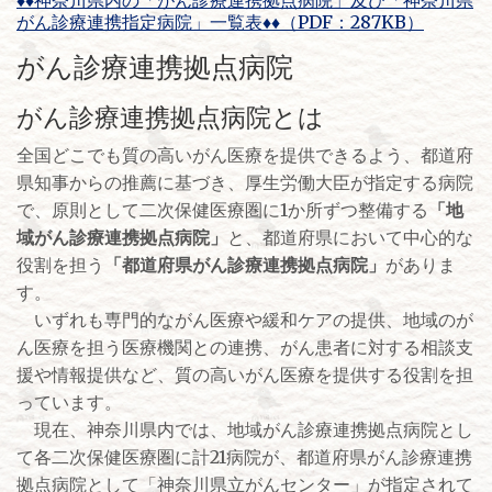
♦♦神奈川県内の「がん診療連携拠点病院」及び「神奈川県
がん診療連携指定病院」一覧表♦♦（PDF：287KB）
がん診療連携拠点病院
がん診療連携拠点病院とは
全国どこでも質の高いがん医療を提供できるよう、都道府
県知事からの推薦に基づき、厚生労働大臣が指定する病院
で、原則として二次保健医療圏に1か所ずつ整備する
「地
域がん診療連携拠点病院」
と、都道府県において中心的な
役割を担う
「都道府県がん診療連携拠点病院」
がありま
す。
いずれも専門的ながん医療や緩和ケアの提供、地域のが
ん医療を担う医療機関との連携、がん患者に対する相談支
援や情報提供など、質の高いがん医療を提供する役割を担
っています。
現在、神奈川県内では、地域がん診療連携拠点病院とし
て各二次保健医療圏に計21病院が、都道府県がん診療連携
拠点病院として「神奈川県立がんセンター」が指定されて