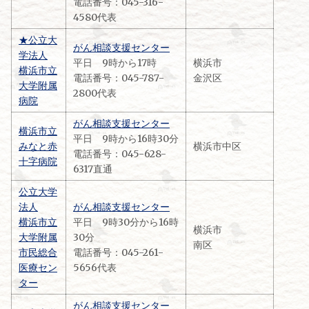
電話番号：045-316-
4580代表
★公立大
がん相談支援センター
学法人
平日 9時から17時
横浜市
横浜市立
電話番号：045-787-
金沢区
大学附属
2800代表
病院
がん相談支援センター
横浜市立
平日 9時から16時30分
みなと赤
横浜市中区
電話番号：045-628-
十字病院
6317直通
公立大学
法人
がん相談支援センター
横浜市立
平日 9時30分から16時
横浜市
大学附属
30分
南区
市民総合
電話番号：045-261-
医療セン
5656代表
ター
がん相談支援センター