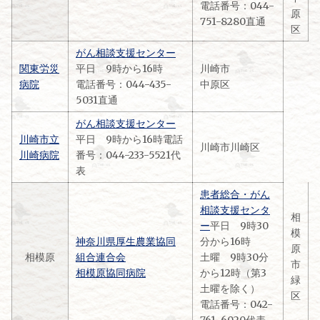
電話番号：044-
原
751-8280直通
区
がん相談支援センター
関東労災
平日 9時から16時
川崎市
病院
電話番号：044-435-
中原区
5031直通
がん相談支援センター
川崎市立
平日 9時から16時電話
川崎市川崎区
川崎病院
番号：044-233-5521代
表
患者総合・がん
相談支援センタ
相
ー
平日 9時30
模
神奈川県厚生農業協同
分から16時
原
相模原
組合連合会
土曜 9時30分
市
相模原協同病院
から12時（第3
緑
土曜を除く）
区
電話番号：042-