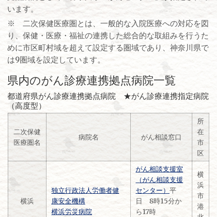
います。
※ 二次保健医療圏とは、一般的な入院医療への対応を図
り、保健・医療・福祉の連携した総合的な取組みを行うた
めに市区町村域を超えて設定する圏域であり、神奈川県で
は9圏域を設定しています。
県内のがん診療連携拠点病院一覧
都道府県がん診療連携拠点病院 ★がん診療連携指定病院
（高度型）
所
二次保健
在
病院名
がん相談窓口
医療圏名
市
区
がん相談支援室
横
（がん相談支援
浜
独立行政法人労働者健
センター）
平
市
横浜
康安全機構
日 8時15分か
港
横浜労災病院
ら17時