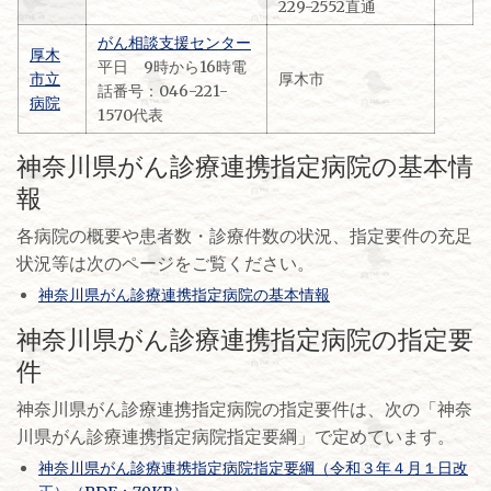
229-2552直通
がん相談支援センター
厚木
平日 9時から16時電
市立
厚木市
話番号：046-221-
病院
1570代表
神奈川県がん診療連携指定病院の基本情
報
各病院の概要や患者数・診療件数の状況、指定要件の充足
状況等は次のページをご覧ください。
神奈川県がん診療連携指定病院の基本情報
神奈川県がん診療連携指定病院の指定要
件
神奈川県がん診療連携指定病院の指定要件は、次の「神奈
川県がん診療連携指定病院指定要綱」で定めています。
神奈川県がん診療連携指定病院指定要綱（令和３年４月１日改