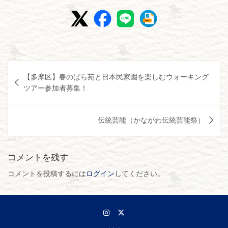
投
【多摩区】春のばら苑と日本民家園を楽しむウォーキング
稿
ツアー参加者募集！
ナ
ビ
伝統芸能（かながわ伝統芸能祭）
ゲ
ー
コメントを残す
シ
コメントを投稿するには
ログイン
してください。
ョ
ン