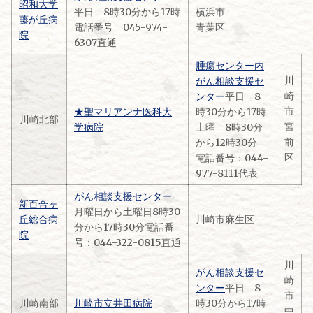
昭和大学
平日 8時30分から17時
横浜市
藤が丘病
電話番号 045-974-
青葉区
院
6307直通
腫瘍センター内
川
がん相談支援セ
崎
ンター
平日 8
市
★聖マリアンナ医科大
時30分から17時
川崎北部
宮
学病院
土曜 8時30分
前
から12時30分
区
電話番号：044-
977-8111代表
がん相談支援センター
新百合ヶ
月曜日から土曜日8時30
丘総合病
川崎市麻生区
分から17時30分電話番
院
号：044-322-0815直通
川
がん相談支援セ
崎
ンター
平日 8
市
川崎南部
川崎市立井田病院
時30分から17時
中