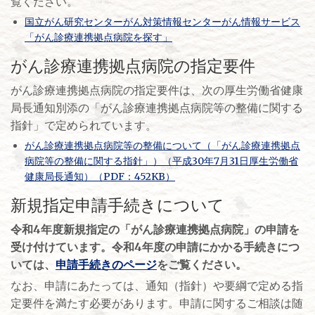
覧ください。
国立がん研究センターがん対策情報センターがん情報サービス
「がん診療連携拠点病院を探す」
がん診療連携拠点病院の指定要件
がん診療連携拠点病院の指定要件は、次の厚生労働省健康
局長通知別添の「がん診療連携拠点病院等の整備に関する
指針」で定められています。
がん診療連携拠点病院等の整備について（「がん診療連携拠点
病院等の整備に関する指針」）（平成30年7月31日厚生労働省
健康局長通知）（PDF：452KB）
新規指定申請手続きについて
令和4年度新規指定の
「がん診療連携拠点病院」の申請を
受け付けています。令和4年度の申請にかかる手続きにつ
いては、
申請手続きのページ
をご覧ください。
なお、申請にあたっては、通知（指針）や要綱で定める指
定要件を満たす必要があります。申請に関するご相談は随