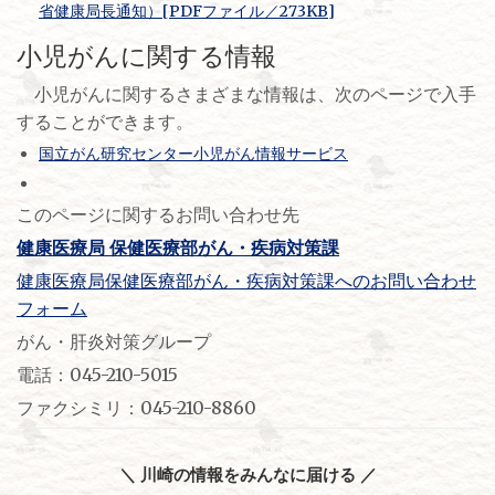
省健康局長通知）[PDFファイル／273KB]
小児がんに関する情報
小児がんに関するさまざまな情報は、次のページで入手
することができます。
国立がん研究センター小児がん情報サービス
このページに関するお問い合わせ先
健康医療局 保健医療部がん・疾病対策課
健康医療局保健医療部がん・疾病対策課へのお問い合わせ
フォーム
がん・肝炎対策グループ
電話：045-210-5015
ファクシミリ：045-210-8860
＼ 川崎の情報をみんなに届ける ／