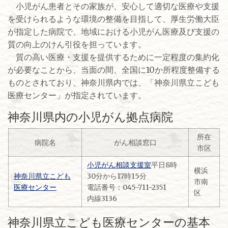
小児がん患者とその家族が、安心して適切な医療や支援
を受けられるような環境の整備を目指して、厚生労働大臣
が指定した病院で、地域における小児がん医療及び支援の
質の向上のけん引役を担っています。
質の高い医療・支援を提供するために一定程度の集約化
が必要なことから、当面の間、全国に10か所程度整備する
ものとされており、神奈川県内では、「神奈川県立こども
医療センター」が指定されています。
神奈川県内の小児がん拠点病院
所在
病院名
がん相談窓口
市区
小児がん相談支援室
平日8時
横浜
神奈川県立こども
30分から17時15分
市南
医療センター
電話番号：045-711-2351
区
内線3136
神奈川県立こども医療センターの基本