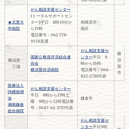
761-6020代表
がん相談支援センター
(トータルサポートセン
★北里大
ター)平日 8時30分か
相模原市
学病院
ら17時
南区
電話番号：042-778-
9578直通
がん相談支援セ
横
国家公務員共済組合連
ンター
平日 9
須
横須賀・
合会
時から16時
賀
三浦
横須賀共済病院
電話番号：046-
市
822-2710代表
医療法人
がん相談支援センター
沖縄徳洲
平日 9時から17時土
会
鎌倉市
曜 9時から12時電話番
湘南鎌倉
号：0467-46-1717代表
総合病院
がん相談支援セ
ンター
平日9時