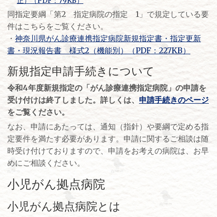
正）（PDF：79KB）
同指定要綱「第2 指定病院の指定 1」で規定している要
件はこちらをご覧ください。
・
神奈川県がん診療連携指定病院新規指定書・指定更新
書・現況報告書 様式2（機能別）（PDF：227KB）
新規指定申請手続きについて
令和4年度新規指定の「がん診療連携指定病院」の申請を
受け付けは終了しました。詳しくは、
申請手続きのページ
をご覧ください。
なお、申請にあたっては、通知（指針）や要綱で定める指
定要件を満たす必要があります。申請に関するご相談は随
時受け付けておりますので、申請をお考えの病院は、お早
めにご相談ください。
小児がん拠点病院
小児がん拠点病院とは