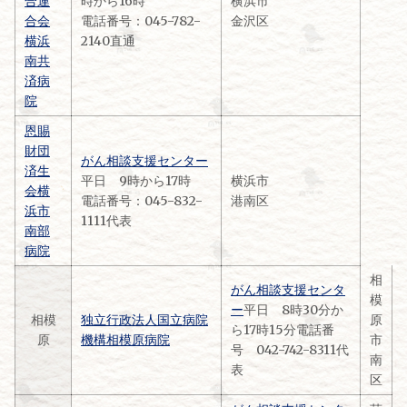
合連
時から16時
横浜市
合会
電話番号：045-782-
金沢区
横浜
2140直通
南共
済病
院
恩賜
財団
がん相談支援センター
済生
平日 9時から17時
横浜市
会横
電話番号：045-832-
港南区
浜市
1111代表
南部
病院
相
がん相談支援センタ
模
ー
平日 8時30分か
相模
独立行政法人国立病院
原
ら17時15分電話番
原
機構
相模原病院
市
号 042-742-8311代
南
表
区