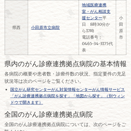
地域医療連携
室・がん相談支
援センター
平
小
日 8時30分か
田
県西
小田原市立病院
ら17時
原
電話番号：
市
0465-34-3175代
表
県内のがん診療連携拠点病院の基本情報
各病院の概要や患者数・診療件数の状況、指定要件の充足
状況等は次のページをご覧ください。
国立がん研究センターがん対策情報センターがん情報サービス
「がん診療連携拠点病院を探す」「地図から探す」（別ウィン
ドウで開きます）
全国のがん診療連携拠点病院
全国のがん診療連携拠点病院については、次のページをご