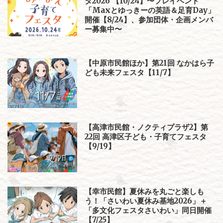
タ2026 【10/24】〜プレイベント
「Maxとゆっきーの英語＆足育Day」
開催【8/24】、参加団体・企画メンバ
ー募集中〜
【中原市民館ほか】第21回 なかはら子
ども未来フェスタ【11/7】
【高津市民館・ノクティプラザ2】第
22回 高津区子ども・子育てフェスタ
【9/19】
【幸市民館】夏休みを丸ごと楽しも
う！「さいわい夏休み基地2026」＋
「多文化フェスタさいわい」同日開催
【7/25】