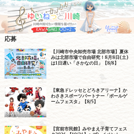
Skip
to
content
応募
【川崎市中央卸売市場 北部市場】夏休
みは北部市場で自由研究！8月8日(土)
は1日遅い「さかなの日」【8/8】
【東急ドレッセとどろきアリーナ】か
わさきスポーツパートナー「ボールゲ
ームフェスタ」【8/5】
【宮前市民館】みやまえ子育てフェス