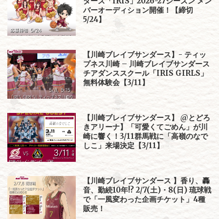
ダーズ「IRIS」2026-27シーズン メン
バーオーディション開催！【締切
5/24】
【川崎ブレイブサンダース】- ティッ
プネス川崎 – 川崎ブレイブサンダース
チアダンススクール「IRIS GIRLS」
無料体験会【3/11】
【川崎ブレイブサンダース】 @とどろ
きアリーナ】「可愛くてごめん」が川
崎に響く！3/11群馬戦に「高嶺のなで
しこ」来場決定【3/11】
【川崎ブレイブサンダース 】香り、轟
音、勤続10年!? 2/7(土)・8(日) 琉球戦
で「一風変わった企画チケット」4種
販売！