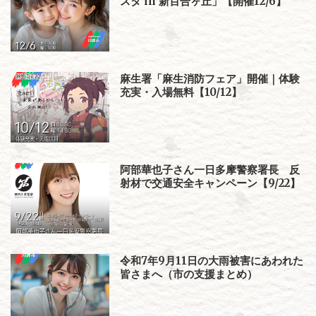
スタ in 新百合ヶ丘」【開催12/6】
麻生署「麻生消防フェア」開催｜体験
充実・入場無料【10/12】
阿部華也子さん一日多摩警察署長 反
射材で交通安全キャンペーン【9/22】
令和7年9月11日の大雨被害にあわれた
皆さまへ（市の支援まとめ）