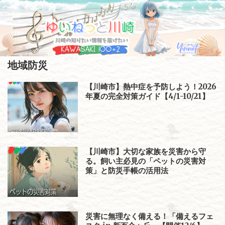
Skip
to
content
地域防災
【川崎市】熱中症を予防しよう！2026
年夏の完全対策ガイド【4/1-10/21】
【川崎市】大切な家族を災害から守
る。飼い主必見の「ペットの災害対
策」と防災手帳の活用法
災害に無理なく備える！「備えるフェ